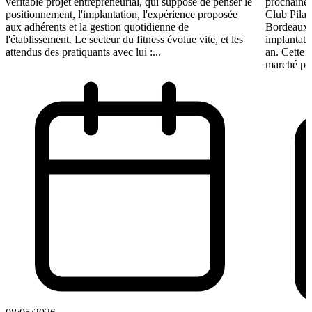
véritable projet entrepreneurial, qui suppose de penser le
prochaine 
positionnement, l'implantation, l'expérience proposée
Club Pilat
aux adhérents et la gestion quotidienne de
Bordeaux 
l'établissement. Le secteur du fitness évolue vite, et les
implantati
attendus des pratiquants avec lui :...
an. Cette 
marché par