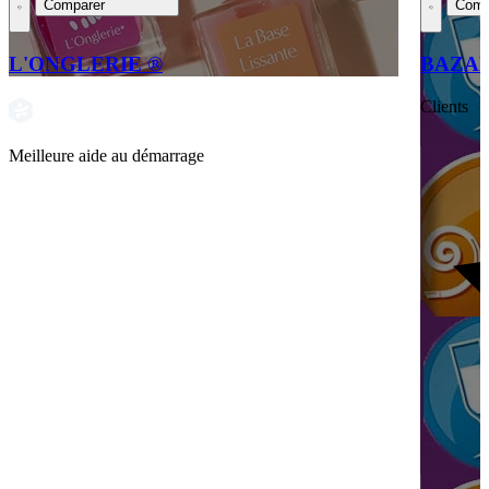
Comparer
Comp
L'ONGLERIE ®
BAZA
Clients
Meilleure aide au démarrage