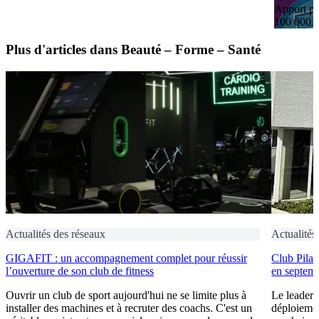
Apport pe
100 000 
Plus d'articles dans Beauté – Forme – Santé
Actualités des réseaux
Actualités
GIGAFIT : un accompagnement complet pour réussir
Club Pilat
l’ouverture de son club de fitness
en septem
Ouvrir un club de sport aujourd'hui ne se limite plus à
Le leader 
installer des machines et à recruter des coachs. C'est un
déploiement