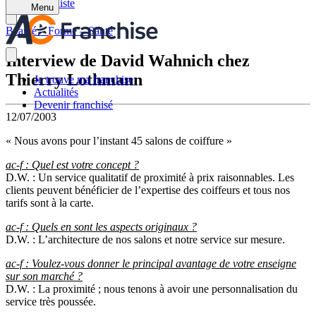
Retour à la liste
Menu
Beauté – Forme – Santé
Interview de David Wahnich chez
Thierry Lothmann
Je trouve ma franchise
Actualités
Devenir franchisé
12/07/2003
« Nous avons pour l’instant 45 salons de coiffure »
ac-f : Quel est votre concept ?
D.W. : Un service qualitatif de proximité à prix raisonnables. Les
clients peuvent bénéficier de l’expertise des coiffeurs et tous nos
tarifs sont à la carte.
ac-f : Quels en sont les aspects originaux ?
D.W. : L’architecture de nos salons et notre service sur mesure.
ac-f : Voulez-vous donner le principal avantage de votre enseigne
sur son marché ?
D.W. : La proximité ; nous tenons à avoir une personnalisation du
service très poussée.