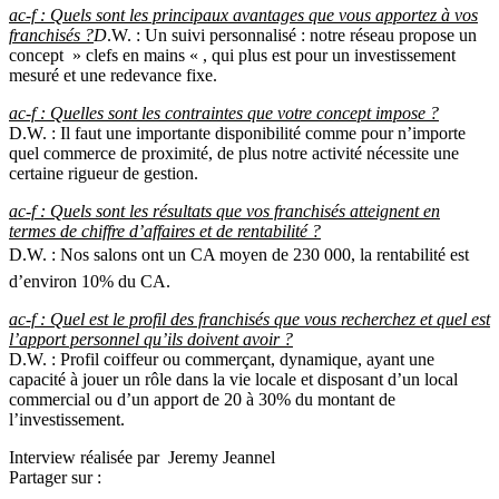
ac-f : Quels sont les principaux avantages que vous apportez à vos
franchisés ?
D
.W. : Un suivi personnalisé : notre réseau propose un
concept » clefs en mains « , qui plus est pour un investissement
mesuré et une redevance fixe.
ac-f : Quelles sont les contraintes que votre concept impose ?
D.W. : Il faut une importante disponibilité comme pour n’importe
quel commerce de proximité, de plus notre activité nécessite une
certaine rigueur de gestion.
ac-f : Quels sont les résultats que vos franchisés atteignent en
termes de chiffre d’affaires et de rentabilité ?
D.W. : Nos salons ont un CA moyen de 230 000, la rentabilité est
d’environ 10% du CA.
ac-f : Quel est le profil des franchisés que vous recherchez et quel est
l’apport personnel qu’ils doivent avoir ?
D.W. : Profil coiffeur ou commerçant, dynamique, ayant une
capacité à jouer un rôle dans la vie locale et disposant d’un local
commercial ou d’un apport de 20 à 30% du montant de
l’investissement.
Interview réalisée par Jeremy Jeannel
Partager sur :