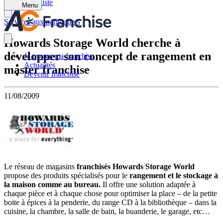
Retour à la liste
Menu
Services aux particuliers
Howards Storage World cherche à
développer son concept de rangement en
Je trouve ma franchise
Actualités
master franchise
Devenir franchisé
11/08/2009
Le réseau de magasins
franchisés Howards Storage World
propose des produits spécialisés pour le
rangement et le stockage à
la maison comme au bureau.
Il offre une solution adaptée à
chaque pièce et à chaque chose pour optimiser la place
– de la petite
boite à épices à la penderie, du range CD à la bibliothèque – dans la
cuisine, la chambre, la salle de bain, la buanderie, le garage, etc…