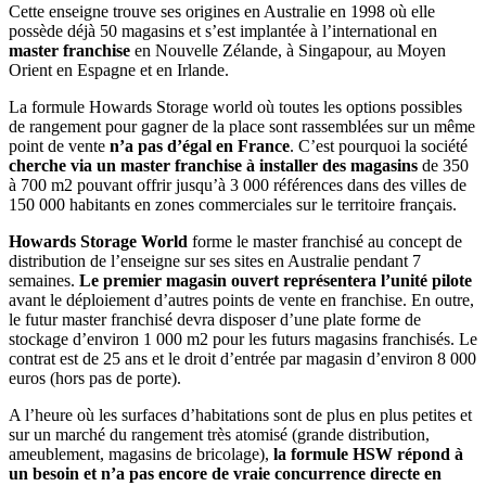
Cette enseigne trouve ses origines en Australie en 1998 où elle
possède déjà 50 magasins et s’est implantée à l’international en
master franchise
en Nouvelle Zélande, à Singapour, au Moyen
Orient en Espagne et en Irlande.
La formule Howards Storage world où toutes les options possibles
de rangement pour gagner de la place sont rassemblées sur un même
point de vente
n’a pas d’égal en France
. C’est pourquoi la société
cherche via un master franchise à installer des magasins
de 350
à 700 m2 pouvant offrir jusqu’à 3 000 références dans des villes de
150 000 habitants en zones commerciales sur le territoire français.
Howards Storage World
forme le master franchisé au concept de
distribution de l’enseigne sur ses sites en Australie pendant 7
semaines.
Le premier magasin ouvert représentera l’unité pilote
avant le déploiement d’autres points de vente en franchise. En outre,
le futur master franchisé devra disposer d’une plate forme de
stockage d’environ 1 000 m2 pour les futurs magasins franchisés. Le
contrat est de 25 ans et le droit d’entrée par magasin d’environ 8 000
euros (hors pas de porte).
A l’heure où les surfaces d’habitations sont de plus en plus petites et
sur un marché du rangement très atomisé (grande distribution,
ameublement, magasins de bricolage),
la formule HSW répond à
un besoin et n’a pas encore de vraie concurrence directe en