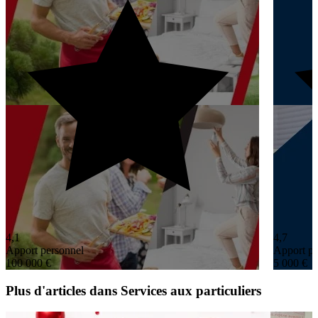
4,1
4,7
Apport personnel
Apport pe
100 000 €
5 000 €
Plus d'articles dans Services aux particuliers