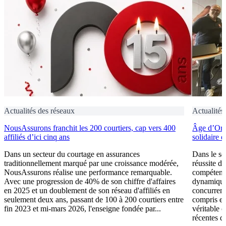
Actualités des réseaux
Actualités
NousAssurons franchit les 200 courtiers, cap vers 400
Âge d’Or S
affiliés d’ici cinq ans
solidaire 
Dans un secteur du courtage en assurances
Dans le se
traditionnellement marqué par une croissance modérée,
réussite d
NousAssurons réalise une performance remarquable.
compétence
Avec une progression de 40% de son chiffre d'affaires
dynamique 
en 2025 et un doublement de son réseau d'affiliés en
concurrent
seulement deux ans, passant de 100 à 200 courtiers entre
compris et 
fin 2023 et mi-mars 2026, l'enseigne fondée par...
véritable 
récentes du