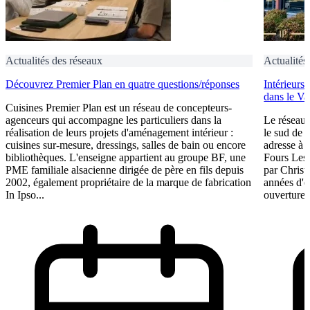
Actualités des réseaux
Actualités
Découvrez Premier Plan en quatre questions/réponses
Intérieurs
dans le Va
Cuisines Premier Plan est un réseau de concepteurs-
agenceurs qui accompagne les particuliers dans la
Le réseau 
réalisation de leurs projets d'aménagement intérieur :
le sud de 
cuisines sur-mesure, dressings, salles de bain ou encore
adresse à O
bibliothèques. L'enseigne appartient au groupe BF, une
Fours Les
PME familiale alsacienne dirigée de père en fils depuis
par Christ
2002, également propriétaire de la marque de fabrication
années d'e
In Ipso...
ouverture 