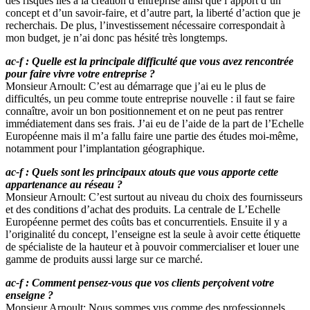
des risques liés à la création d’entreprise ainsi que l’apport d’un
concept et d’un savoir-faire, et d’autre part, la liberté d’action que je
recherchais. De plus, l’investissement nécessaire correspondait à
mon budget, je n’ai donc pas hésité très longtemps.
ac-f : Quelle est la principale difficulté que vous avez rencontrée
pour faire vivre votre entreprise ?
Monsieur Arnoult: C’est au démarrage que j’ai eu le plus de
difficultés, un peu comme toute entreprise nouvelle : il faut se faire
connaître, avoir un bon positionnement et on ne peut pas rentrer
immédiatement dans ses frais. J’ai eu de l’aide de la part de l’Echelle
Européenne mais il m’a fallu faire une partie des études moi-même,
notamment pour l’implantation géographique.
ac-f : Quels sont les principaux atouts que vous apporte cette
appartenance au réseau ?
Monsieur Arnoult: C’est surtout au niveau du choix des fournisseurs
et des conditions d’achat des produits. La centrale de L’Echelle
Européenne permet des coûts bas et concurrentiels. Ensuite il y a
l’originalité du concept, l’enseigne est la seule à avoir cette étiquette
de spécialiste de la hauteur et à pouvoir commercialiser et louer une
gamme de produits aussi large sur ce marché.
ac-f : Comment pensez-vous que vos clients perçoivent votre
enseigne ?
Monsieur Arnoult: Nous sommes vus comme des professionnels