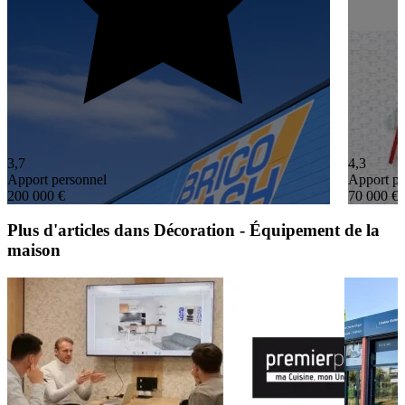
3,7
4,3
Apport personnel
Apport pe
200 000 €
70 000 €
Plus d'articles dans Décoration - Équipement de la
maison