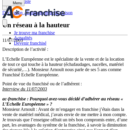
Retour à la liste
Menu
Décoration - Équipement de la maison
Un réseau à la hauteur
Je trouve ma franchise
Actualités
11/07/2003
Devenir franchisé
Description de l’activité :
L’Echelle Européenne est le spécialiste de la vente et de la location
de tout ce qui touche à la hauteur (échafaudages, nacelles, matériel
de sécurité,…). Monsieur Arnoult nous parle de ses 5 ans comme
Franchisé Echelle Européenne.
Point de vue du franchisé ou de l’adhérent :
Interview du 11/07/2003
ac-franchise : Pourquoi avez-vous décidé d’adhérer au réseau «
L’Echelle Européenne » ?
Monsieur Arnoult : Avant de m’engager en franchise j’étais dans la
vente de matériel médical, j’avais envie de me mettre à mon compte.
Je trouvais que l’enseigne offrait un très bon compromis entre, d’une
part, les avantages du système de la franchise, à savoir la diminution