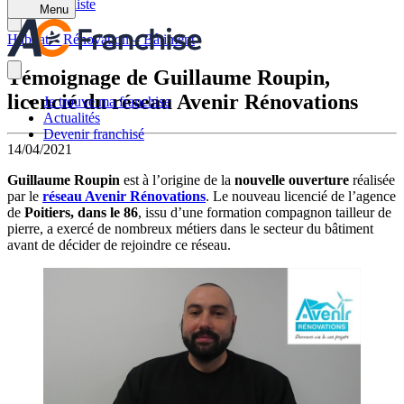
Retour à la liste
Menu
Habitat – Rénovation – Bâtiment
Témoignage de Guillaume Roupin,
licencié du réseau Avenir Rénovations
Je trouve ma franchise
Actualités
Devenir franchisé
14/04/2021
Guillaume Roupin
est à l’origine de la
nouvelle ouverture
réalisée
par le
réseau Avenir Rénovations
. Le nouveau licencié de l’agence
de
Poitiers, dans le 86
, issu d’une formation compagnon tailleur de
pierre, a exercé de nombreux métiers dans le secteur du bâtiment
avant de décider de rejoindre ce réseau.