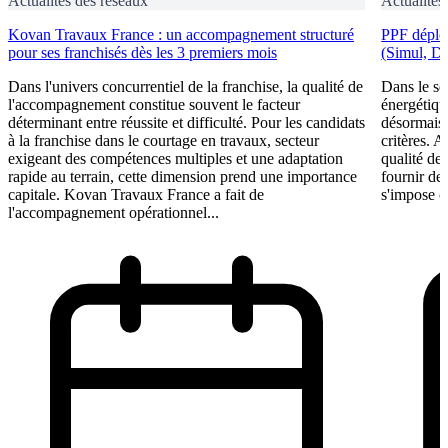
Actualités des réseaux
Actualités
Kovan Travaux France : un accompagnement structuré
PPF déploi
pour ses franchisés dès les 3 premiers mois
(Simul, D
Dans l'univers concurrentiel de la franchise, la qualité de
Dans le se
l'accompagnement constitue souvent le facteur
énergétiqu
déterminant entre réussite et difficulté. Pour les candidats
désormais 
à la franchise dans le courtage en travaux, secteur
critères. A
exigeant des compétences multiples et une adaptation
qualité de 
rapide au terrain, cette dimension prend une importance
fournir de
capitale. Kovan Travaux France a fait de
s'impose c
l'accompagnement opérationnel...