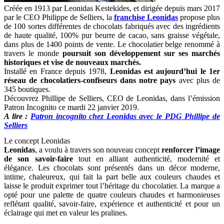
Créée en 1913 par Leonidas Kestekides, et dirigée depuis mars 2017
par le CEO Philippe de Selliers, la
franchise Leonida
s
propose plus
de 100 sortes différentes de chocolats fabriqués avec des ingrédients
de haute qualité, 100% pur beurre de cacao, sans graisse végétale,
dans plus de 1400 points de vente. Le chocolatier belge renommé à
travers le monde
poursuit son développement sur ses marchés
historiques et vise de nouveaux marchés.
Installé en France depuis 1978,
Leonidas est aujourd’hui le
1er
réseau de chocolatiers-confiseurs dans notre pays
avec plus de
345 boutiques.
Découvrez Phillipe de Selliers, CEO de Leonidas, dans l’émission
Patron Incognito ce mardi 22 janvier 2019.
A lire :
Patron incognito chez Leonidas avec le PDG Phillipe de
Selliers
Le concept Leonidas
Leonidas
, a voulu à travers son nouveau concept
renforcer l’image
de son savoir-faire
tout en alliant authenticité, modernité et
élégance. Les chocolats sont présentés dans un décor moderne,
intime, chaleureux, qui fait la part belle aux couleurs chaudes et
laisse le produit exprimer tout l’héritage du chocolatier. La marque a
opté pour une palette de quatre couleurs chaudes et harmonieuses
reflétant qualité, savoir-faire, expérience et authenticité et pour un
éclairage qui met en valeur les pralines.