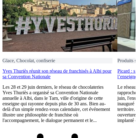
Glace, Chocolat, confiserie
Produits s
Yves Thuriès réunit son réseau de franchisés à Albi pour
Picard : s
sa Convention Nationale
l’enseigne 
Les 28 et 29 juin derniers, le réseau de chocolateries
Le réseau 
Yves Thuriès a organisé sa Convention Nationale
rapproche 
annuelle à Albi, dans le Tarn, ville d'origine de cette
juin, l'ens
enseigne qui rayonne depuis plus de 30 ans. Bien au-
inauguré s
delà d'un simple rendez-vous calendaire, cet événement
territoire.
illustre une philosophie de franchise où
ouvertures
l'accompagnement, le dialogue permanent et le...
implanté e