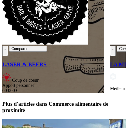
Comparer
Comp
LASER & BEERS
LA MI
Coup de coeur
Apport personnel
Meilleur
60 000 €
Plus d'articles dans Commerce alimentaire de
proximité