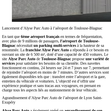
Lancement d’Alyse Parc Auto à l’aéroport de Toulouse-Blagnac
En tant que
6ème aéroport français
en termes de fréquentation,
avec plus de 9 millions de passagers,
l’aéroport de Toulouse-
Blagnac
nécessitait
un parking multi-services
à la hauteur de sa
renommée. La
franchise Alyse Parc Auto
a répondu à ce besoin en
ouvrant un site de 6 500 m², doté d’une capacité de 450 voitures. Le
site
Alyse Parc Auto
de
Toulouse-Blagnac
propose
une variété de
services
pour satisfaire les besoins de sa clientèle. Des navettes
fonctionnent en continu, 24 heures sur 24 et 7 jours sur 7, permettant
de rejoindre l’aéroport en moins de 7 minutes. D’autres services sont
également disponibles tels que : transfert entre l’aéroport et la gare,
entretien du véhicule et voituriers. L’objectif est d’offrir une
expérience pratique et sans tracas aux voyageurs, en prenant en
charge tous les aspects liés au stationnement de leur véhicule.
Agrandissement d’Alyse Parc Auto de l’aéroport de Lyon Saint-
Exupéry
Alyse Parc Auto
a également opéré un
agrandissement de son