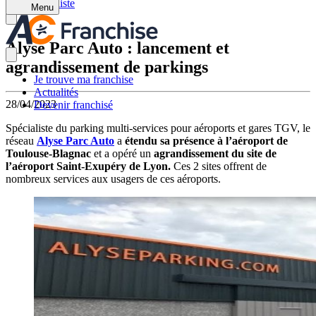
Retour à la liste
Menu
Alyse Parc Auto : lancement et
agrandissement de parkings
Je trouve ma franchise
Actualités
28/04/2023
Devenir franchisé
Spécialiste du parking multi-services pour aéroports et gares TGV, le
réseau
Alyse Parc Auto
a
étendu sa présence à l’aéroport de
Toulouse-Blagnac
et a opéré un
agrandissement du site de
l’aéroport Saint-Exupéry de Lyon.
Ces 2 sites offrent de
nombreux services aux usagers de ces aéroports.