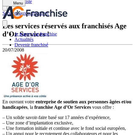
Retour à la liste
Menu
Services aux particuliers
Les services réservés aux franchisés Age
d’Or Services !
Je trouve ma franchise
Actualités
Devenir franchisé
20/07/2008
En ouvrant votre
entreprise de soutien aux personnes âgées et/ou
handicapées
, la
franchise Age d’Or Services
vous offre :
– Un solide savoir-faire basé sur 17 années d’expérience,
– Une zone d’implantation exclusive,
– Une formation initiale et continue avec le fond social européen,
– Un appui pour le recrutement des collaborateurs et pour les