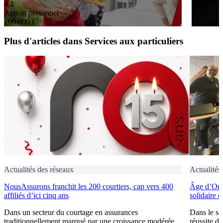
4,1
4,4
Apport personnel
Apport pe
100 000 €
140 000 
Plus d'articles dans Services aux particuliers
Actualités des réseaux
Actualités
NousAssurons franchit les 200 courtiers, cap vers 400
Âge d’Or S
affiliés d’ici cinq ans
solidaire 
Dans un secteur du courtage en assurances
Dans le se
traditionnellement marqué par une croissance modérée,
réussite d