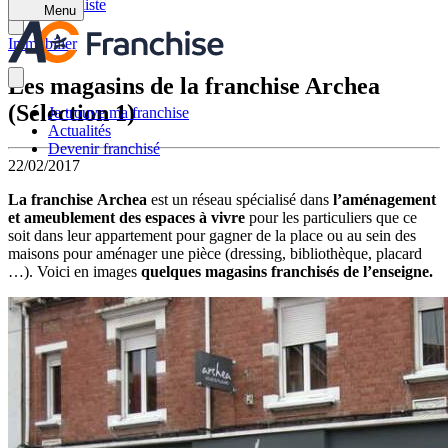
Retour à la liste
Menu
Immobilier
Les magasins de la franchise Archea
(Sélection 1)
Je trouve ma franchise
Actualités
Devenir franchisé
22/02/2017
La franchise Archea
est un réseau spécialisé dans
l’aménagement
et ameublement des espaces à vivre
pour les particuliers que ce
soit dans leur appartement pour gagner de la place ou au sein des
maisons pour aménager une pièce (dressing, bibliothèque, placard
…). Voici en images
quelques magasins franchisés de l’enseigne.