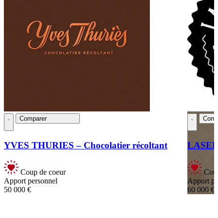
Comparer
Comp
YVES THURIES – Chocolatier récoltant
LASER
Coup de coeur
Coup
Apport personnel
Apport pe
50 000 €
60 000 €