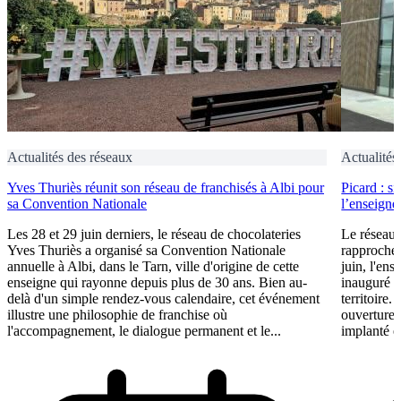
Actualités des réseaux
Actualités
Yves Thuriès réunit son réseau de franchisés à Albi pour
Picard : s
sa Convention Nationale
l’enseigne 
Les 28 et 29 juin derniers, le réseau de chocolateries
Le réseau 
Yves Thuriès a organisé sa Convention Nationale
rapproche 
annuelle à Albi, dans le Tarn, ville d'origine de cette
juin, l'ens
enseigne qui rayonne depuis plus de 30 ans. Bien au-
inauguré s
delà d'un simple rendez-vous calendaire, cet événement
territoire.
illustre une philosophie de franchise où
ouvertures
l'accompagnement, le dialogue permanent et le...
implanté e