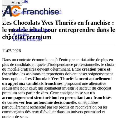
Retour à la liste
Menu
Commerce alimentaire de proximité
Les Chocolats Yves Thuriès en franchise :
le modèle idéal pour entreprendre dans le
Je trouve ma franchise
Actualités
chocolat premium
Devenir franchisé
11/05/2026
Dans un contexte économique où l’entrepreneuriat attire de plus en
plus de candidats en quête d’indépendance professionnelle, le choix
du modèle d’affaires devient déterminant. Entre
création pure et
franchise
, les aspirants entrepreneurs doivent peser soigneusement
leurs options.
Les Chocolats Yves Thuriès lancent actuellement
un appel aux candidats franchisés
, proposant une alternative
séduisante pour ceux qui souhaitent investir le secteur du chocolat
premium sans partir de zéro. Cette enseigne mise sur
un
accompagnement structuré tout en permettant aux franchisés
de conserver leur autonomie décisionnelle,
un équilibre
particulièrement recherché par les profils en reconversion ou les
commerçants désireux d’évoluer dans un univers gourmand et
porteur de sens.