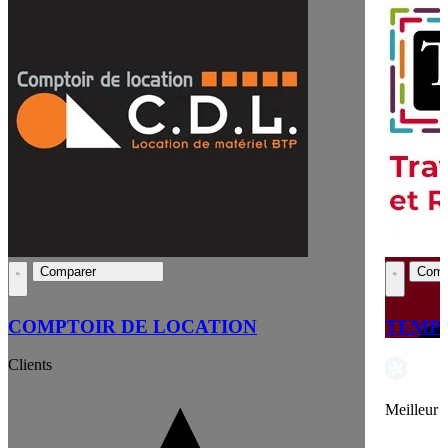
Comparer
Comp
COMPTOIR DE LOCATION
TEMP
Clients
Meilleur 