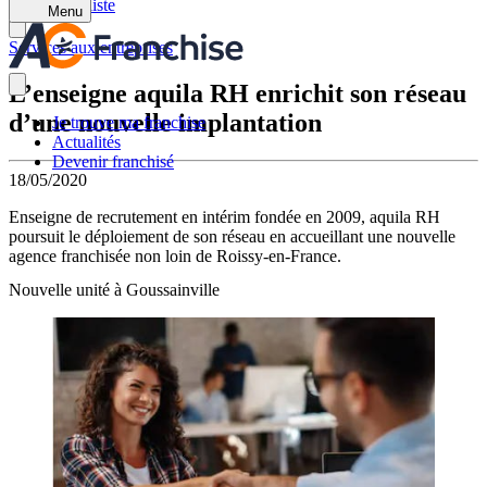
Retour à la liste
Menu
Services aux entreprises
L’enseigne aquila RH enrichit son réseau
d’une nouvelle implantation
Je trouve ma franchise
Actualités
Devenir franchisé
18/05/2020
Enseigne de recrutement en intérim fondée en 2009, aquila RH
poursuit le déploiement de son réseau en accueillant une nouvelle
agence franchisée non loin de Roissy-en-France.
Nouvelle unité à Goussainville