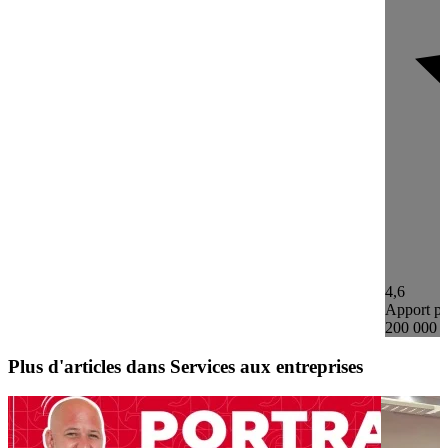
4,6
Apport pe
200 000 
Plus d'articles dans Services aux entreprises