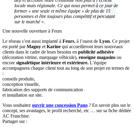
défi et accroître notre crédibilité non plus à l’échelle
locale mais régionale. Ce qui nous permet à ce jour de
former « une seule et même équipe » de plus de 15
personnes et être toujours plus compétitif et percutant
sur le marché
».
Une nouvelle ouverture à Feurs
Le réseau s’est aussi implanté à
Feurs
, à l’ouest de
Lyon
. Ce projet
est porté par
Maguy
et
Karine
qui accueilleront leurs nouveaux
clients dans le cadre de leurs besoins en
publicité adhésive
(décoration vitrine, marquage véhicule),
enseigne magasins
ou
encore
signalétique intérieure et extérieure.
L’équipe
accompagnera chaque client tout au long de son projet en termes de
:
conseils produits,
conception visuelle,
fabrication des supports de communication
et installation sur site.
Vous souhaitez
ouvrir une concession Pano
? En savoir plus sur le
concept, ses avantages, le profil recherché, etc … sur sa fiche dédiée
AC Franchise.
Partager sur :