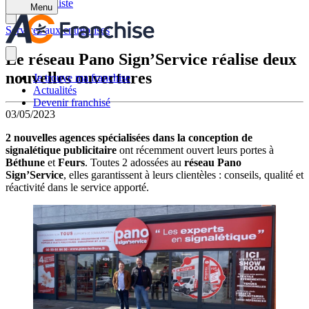
Retour à la liste
Menu
Services aux entreprises
Le réseau Pano Sign’Service réalise deux
nouvelles ouvertures
Je trouve ma franchise
Actualités
Devenir franchisé
03/05/2023
2 nouvelles agences spécialisées dans la conception de
signalétique publicitaire
ont récemment ouvert leurs portes à
Béthune
et
Feurs
. Toutes 2 adossées au
réseau Pano
Sign’Service
, elles garantissent à leurs clientèles : conseils, qualité et
réactivité dans le service apporté.