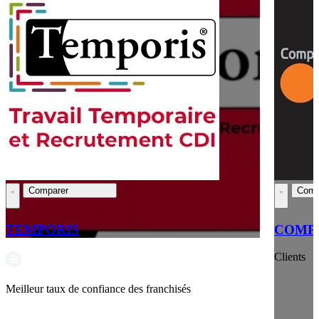
Comparer
Comp
TEMPORIS
COMPT
Clients
Meilleur taux de confiance des franchisés