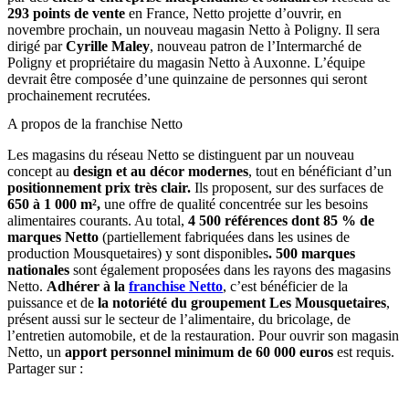
293 points de vente
en France, Netto projette d’ouvrir, en
novembre prochain, un nouveau magasin Netto à Poligny. Il sera
dirigé par
Cyrille Maley
, nouveau patron de l’Intermarché de
Poligny et propriétaire du magasin Netto à Auxonne. L’équipe
devrait être composée d’une quinzaine de personnes qui seront
prochainement recrutées.
A propos de la franchise Netto
Les magasins du réseau Netto se distinguent par un nouveau
concept au
design et au décor modernes
, tout en bénéficiant d’un
positionnement prix très clair.
Ils proposent, sur des surfaces de
650 à 1 000 m²,
une offre de qualité concentrée sur les besoins
alimentaires courants. Au total,
4 500 références dont 85 % de
marques Netto
(partiellement fabriquées dans les usines de
production Mousquetaires) y sont disponibles
. 500 marques
nationales
sont également proposées dans les rayons des magasins
Netto.
Adhérer à la
franchise Netto
, c’est bénéficier de la
puissance et de
la notoriété du groupement Les Mousquetaires
,
présent aussi sur le secteur de l’alimentaire, du bricolage, de
l’entretien automobile, et de la restauration. Pour ouvrir son magasin
Netto, un
apport personnel minimum de 60 000 euros
est requis.
Partager sur :