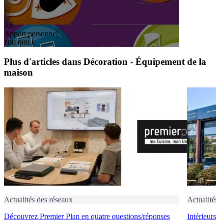
3,6
Apport personnel
100 000 €
Plus d'articles dans Décoration - Équipement de la
maison
Actualités des réseaux
Actualités
Découvrez Premier Plan en quatre questions/réponses
Intérieurs