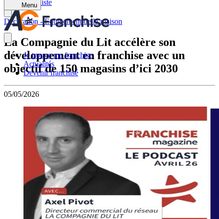
Retour à la liste
Menu
Décoration - Équipement de la maison
La Compagnie du Lit accélère son
développement en franchise avec un
Je trouve ma franchise
Actualités
objectif de 150 magasins d’ici 2030
Devenir franchisé
05/05/2026