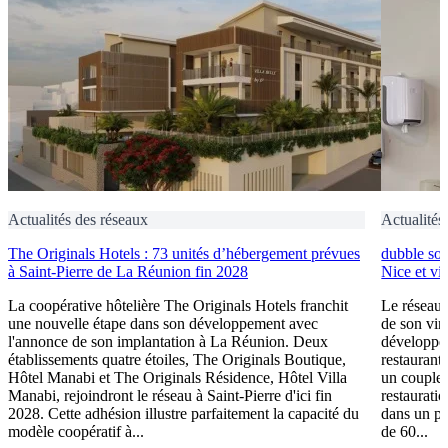
Actualités des réseaux
Actualités
The Originals Hotels : 73 unités d’hébergement prévues
dubble sou
à Saint-Pierre de La Réunion fin 2028
Nice et vi
La coopérative hôtelière The Originals Hotels franchit
Le réseau 
une nouvelle étape dans son développement avec
de son vin
l'annonce de son implantation à La Réunion. Deux
développem
établissements quatre étoiles, The Originals Boutique,
restaurant 
Hôtel Manabi et The Originals Résidence, Hôtel Villa
un couple 
Manabi, rejoindront le réseau à Saint-Pierre d'ici fin
restauratio
2028. Cette adhésion illustre parfaitement la capacité du
dans un pl
modèle coopératif à...
de 60...