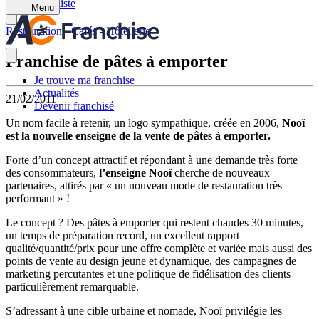
Retour à la liste
Menu
Restauration - Cafés - Hôtellerie
Franchise de pâtes à emporter
Je trouve ma franchise
Actualités
21/02/2011
Devenir franchisé
Un nom facile à retenir, un logo sympathique, créée en 2006,
Nooï
est la nouvelle enseigne de la vente de pâtes à emporter.
Forte d’un concept attractif et répondant à une demande très forte
des consommateurs,
l’enseigne Nooï
cherche de nouveaux
partenaires, attirés par « un nouveau mode de restauration très
performant » !
Le concept ?
Des pâtes à emporter qui restent chaudes 30 minutes,
un temps de préparation record, un excellent rapport
qualité/quantité/prix pour une offre complète et variée mais aussi des
points de vente au design jeune et dynamique, des campagnes de
marketing percutantes et une politique de fidélisation des clients
particulièrement remarquable.
S’adressant à une cible urbaine et nomade, Nooï privilégie les