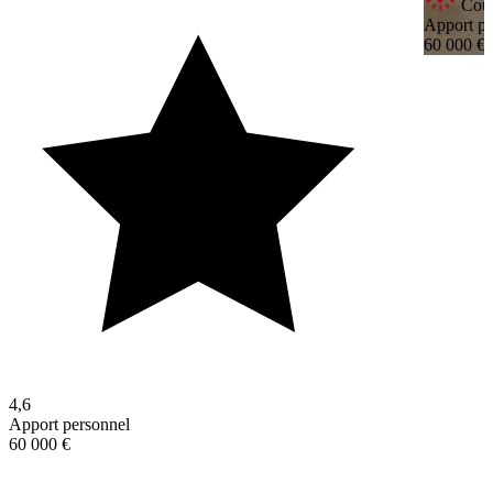
Coup
Apport pe
60 000 €
4,6
Apport personnel
60 000 €