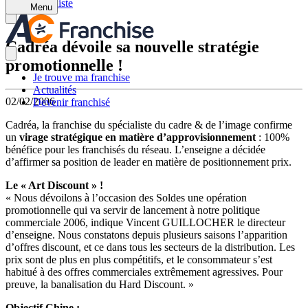
Retour à la liste
Menu
Cadréa dévoile sa nouvelle stratégie
promotionnelle !
Je trouve ma franchise
Actualités
02/02/2006
Devenir franchisé
Cadréa, la franchise du spécialiste du cadre & de l’image confirme
un
virage stratégique en matière d’approvisionnement
: 100%
bénéfice pour les franchisés du réseau. L’enseigne a décidée
d’affirmer sa position de leader en matière de positionnement prix.
Le « Art Discount » !
« Nous dévoilons à l’occasion des Soldes une opération
promotionnelle qui va servir de lancement à notre politique
commerciale 2006, indique Vincent GUILLOCHER le directeur
d’enseigne. Nous constatons depuis plusieurs saisons l’apparition
d’offres discount, et ce dans tous les secteurs de la distribution. Les
prix sont de plus en plus compétitifs, et le consommateur s’est
habitué à des offres commerciales extrêmement agressives. Pour
preuve, la banalisation du Hard Discount. »
Objectif Chine :