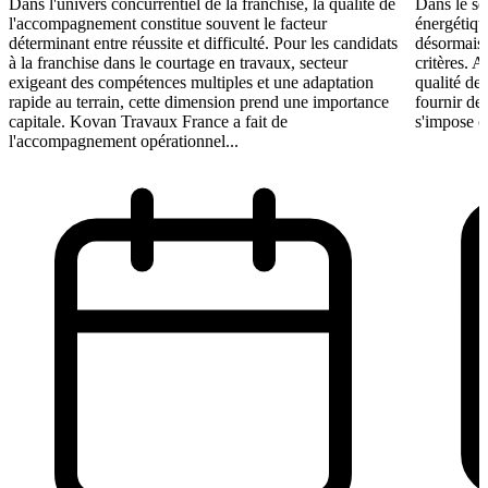
Dans l'univers concurrentiel de la franchise, la qualité de
Dans le se
l'accompagnement constitue souvent le facteur
énergétiqu
déterminant entre réussite et difficulté. Pour les candidats
désormais 
à la franchise dans le courtage en travaux, secteur
critères. A
exigeant des compétences multiples et une adaptation
qualité de 
rapide au terrain, cette dimension prend une importance
fournir de
capitale. Kovan Travaux France a fait de
s'impose c
l'accompagnement opérationnel...