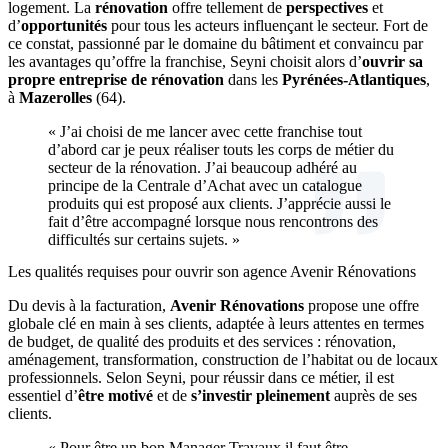
logement. La
rénovation
offre tellement de
perspectives
et
d’
opportunités
pour tous les acteurs influençant le secteur. Fort de
ce constat, passionné par le domaine du bâtiment et convaincu par
les avantages qu’offre la franchise, Seyni choisit alors d’
ouvrir sa
propre entreprise de rénovation
dans les
Pyrénées-Atlantiques
,
à
Mazerolles
(64).
« J’ai choisi de me lancer avec cette franchise tout
d’abord car je peux réaliser touts les corps de métier du
secteur de la rénovation. J’ai beaucoup adhéré au
principe de la Centrale d’Achat avec un catalogue
produits qui est proposé aux clients. J’apprécie aussi le
fait d’être accompagné lorsque nous rencontrons des
difficultés sur certains sujets. »
Les qualités requises pour ouvrir son agence Avenir Rénovations
Du devis à la facturation,
Avenir Rénovations
propose une offre
globale clé en main à ses clients, adaptée à leurs attentes en termes
de budget, de qualité des produits et des services : rénovation,
aménagement, transformation, construction de l’habitat ou de locaux
professionnels. Selon Seyni, pour réussir dans ce métier, il est
essentiel d’
être motivé
et de
s’investir pleinement
auprès de ses
clients.
« Pour être un bon Manager Travaux il faut être