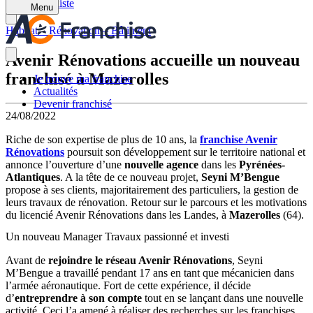
Retour à la liste
Menu
Habitat – Rénovation – Bâtiment
Avenir Rénovations accueille un nouveau
franchisé à Mazerolles
Je trouve ma franchise
Actualités
Devenir franchisé
24/08/2022
Riche de son expertise de plus de 10 ans, la
franchise Avenir
Rénovations
poursuit son développement sur le territoire national et
annonce l’ouverture d’une
nouvelle agence
dans les
Pyrénées-
Atlantiques
. A la tête de ce nouveau projet,
Seyni M’Bengue
propose à ses clients, majoritairement des particuliers, la gestion de
leurs travaux de rénovation. Retour sur le parcours et les motivations
du licencié Avenir Rénovations dans les Landes, à
Mazerolles
(64).
Un nouveau Manager Travaux passionné et investi
Avant de
rejoindre le réseau Avenir Rénovations
, Seyni
M’Bengue a travaillé pendant 17 ans en tant que mécanicien dans
l’armée aéronautique. Fort de cette expérience, il décide
d’
entreprendre à son compte
tout en se lançant dans une nouvelle
activité. Ceci l’a amené à réaliser des recherches sur les franchises