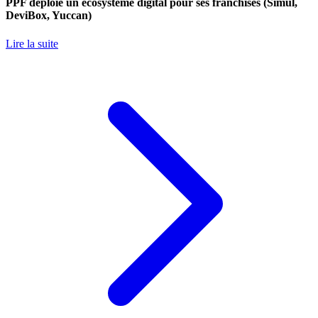
PPF déploie un écosystème digital pour ses franchisés (Simul,
DeviBox, Yuccan)
Lire la suite