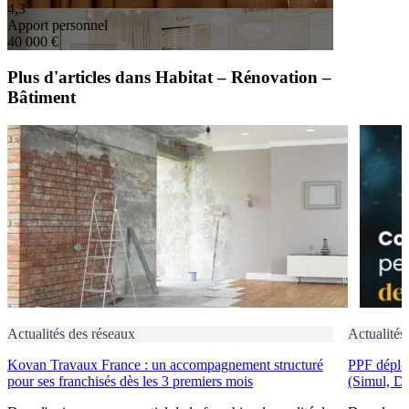
4,3
Apport personnel
40 000 €
Plus d'articles dans Habitat – Rénovation –
Bâtiment
Actualités des réseaux
Actualités
Kovan Travaux France : un accompagnement structuré
PPF déploi
pour ses franchisés dès les 3 premiers mois
(Simul, D