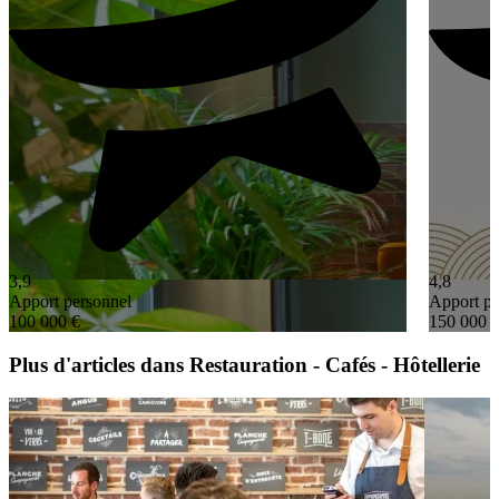
3,9
4,8
Apport personnel
Apport pe
100 000 €
150 000 
Plus d'articles dans Restauration - Cafés - Hôtellerie