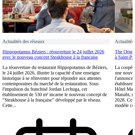
Actualités des réseaux
Actualités
Hippopotamus Béziers : réouverture le 24 juillet 2026
The Origin
avec le nouveau concept Steakhouse à la française
à Saint-Pi
La réouverture du restaurant Hippopotamus de Béziers,
La coopéra
le 24 juillet 2026, illustre la capacité d'une enseigne
une nouve
historique à se réinventer pour répondre aux attentes
l'annonce 
contemporaines du marché de la restauration. Sous
établissem
l'impulsion du franchisé Jordan Lechuga, cet
Hôtel Mana
établissement de 530 m² incarne le nouveau concept de
Manabi, rej
"Steakhouse à la française" développé par le réseau.
2028. Cett
Cette...
modèle coo