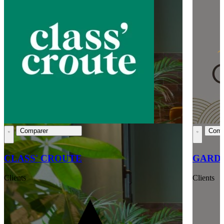
Comparer
Comp
CLASS' CROUTE
GARDE
Clients
Clients