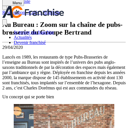
Retour à la liste
Menu
Restauration - Cafés - Hôtellerie
Au Bureau : Zoom sur la chaîne de pubs-
brasserie du Groupe Bertrand
Je trouve ma franchise
Actualités
Devenir franchisé
29/04/2020
Lancés en 1989, les restaurants de type Pubs-Brasseries de
l’enseigne au Bureau sont inspirés de l’univers des pubs anglo-
saxons traditionnels de par la décoration des espaces mais également
par l’ambiance qui y règne. Déployée en franchise depuis les années
2000, la marque dispose de 145 établissements en activité dont 130
sont franchisés, tous implantés sur l’ensemble de l’hexagone. Depuis
2 ans, c’est Charles Dorémus qui est aux commandes du réseau.
Un concept qui se porte bien