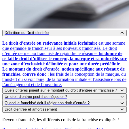
Définition du Droit d’entrée
Le droit d’entrée ou redevance initiale forfaitaire
est une somme
que demande le franchiseur à ses nouveaux franchisés. Le droit
d’entrée permet au franchisé de rejoindre le réseau et lui
donne de
ce fait le droit d’utiliser le concept, la marque et sa notoriété, sur
une zone d’exclusivité délimitée et pour une durée prédéfinie
.
Le montant du droit d’entrée, notion spécifique aux réseaux de
franchise, couvre donc
; les frais de la conception de la marque, du
transfert du savoir-faire, de la formation initiale et l’assistance lors de
l’aménagement et de l’ouverture.
Quels critères jouent sur le montant du droit d’entrée en franchise ?
Un droit d’entrée peut-il se négocier ?
Le droit d’entrée varie d’un réseau à un autre et d’un secteur
Quand le franchisé doit-il régler son droit d’entrée ?
d’activité à l’autre aussi
. Si dans le domaine de la distribution, le
Oui un droit d’entrée peut être négocié, il est d’ailleurs l’un des
Droit d’entrée et amortissement
droit d’entrée coûte en moyenne 10 000 euros, il peut varier entre 20
seuls points négociables dans ce genre de contrat
.
Le franchisé doit s’acquitter du droit d’entrée à la signature du
000 et 55 000 dans la restauration rapide.
Certains réseaux
La négociation du montant du droit d’entrée est plus fréquente lors
contrat de franchise
et certainement pas lors de la remise du
Le droit d’entrée doit-il être amorti ? A cette question la réponse
Devenir franchisé, les différents coûts de la franchise expliqués !
peuvent même ne pas exiger de droit d’entrée
du tout comme
d’une
adhésion à un jeune réseau
cherchant à attirer ses premiers
document d’Information Pré contractuel – DIP.
est oui
, il est amorti sur la durée du contrat de franchise. Il paraît
cela peut être le cas dans le secteur de l’immobilier.
Pour être plus
franchisés ou encore d’un réseau qui connaît quelques difficultés à