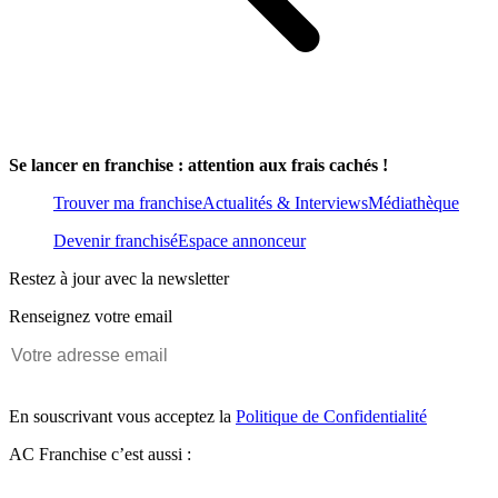
de vous un stress contre-productif.
Les premiers mois et années
de la vie d’une enseigne sont riches en rebondissements et
découvertes. Aussi, une organisation budgétaire optimale sera pour
vous
l’assurance de vous consacrer à votre cœur de métier de
manière sereine et donc efficace.
Se lancer en franchise : attention aux frais cachés !
Trouver ma franchise
Actualités & Interviews
Médiathèque
Devenir franchisé
Espace annonceur
Restez à jour avec la newsletter
Renseignez votre email
En souscrivant vous acceptez la
Politique de Confidentialité
AC Franchise c’est aussi :