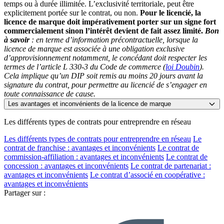
temps ou à durée illimitée. L’exclusivité territoriale, peut être
explicitement portée sur le contrat, ou non.
Pour le licencié, la
licence de marque doit impérativement porter sur un signe fort
commercialement sinon l’intérêt devient de fait assez limité.
Bon
à savoir
: en terme d’information précontractuelle, lorsque la
licence de marque est associée à une obligation exclusive
d’approvisionnement notamment, le concédant doit respecter les
termes de l’article L 330-3 du Code de commerce (
loi Doubin
).
Cela implique qu’un DIP soit remis au moins 20 jours avant la
signature du contrat, pour permettre au licencié de s’engager en
toute connaissance de cause.
Les avantages et inconvénients de la licence de marque
Le principal avantage de la licence de marque pour le licencié
Les différents types de contrats pour entreprendre en réseau
est de pouvoir appuyer sa création d’entreprise sur une marque
Les différents types de contrats pour entreprendre en réseau
Le
connue par la clientèle.
Plus accessible que la franchise, la licence
contrat de franchise : avantages et inconvénients
Le contrat de
de marque ne comporte pas de droit d’entrée
. Pour le licencié,
commission-affiliation : avantages et inconvénients
Le contrat de
l’installation revient également à moins chère puisque, et
concession : avantages et inconvénients
Le contrat de partenariat :
contrairement à la franchise, la licence de marque laisse une totale
avantages et inconvénients
Le contrat d’associé en coopérative :
liberté quant à la situation et l’aménagement du local commercial.
avantages et inconvénients
Plus libre qu’un franchisé
, le licencié n’a pas à suivre un
Partager sur :
processus de vente très encadré, et peut commercialiser plusieurs
marques sans avoir à subir la contrainte d’une exclusivité
d’enseigne. Bien évidemment, pour tirer le meilleur parti de la
licence de marque, la notoriété de la marque doit effectivement être à