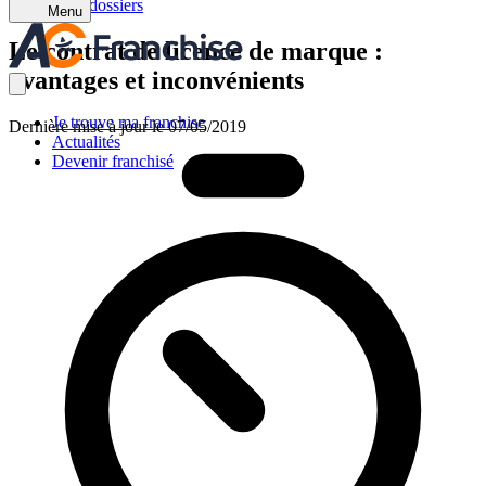
Retour aux dossiers
Menu
Le contrat de licence de marque :
avantages et inconvénients
Je trouve ma franchise
Dernière mise à jour le 07/05/2019
Actualités
Devenir franchisé