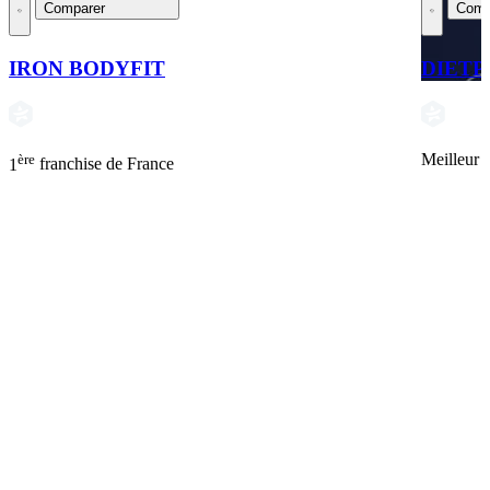
Comparer
Comp
IRON BODYFIT
DIETP
ère
Meilleur 
1
franchise de France