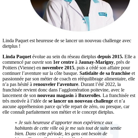
Linda Paquet est heureuse de se lancer un nouveau challenge avec
dietplus !
Linda Paquet
évolue au sein du réseau dietplus
depuis 2015.
Elle a
commencé par ouvrir son
1er centre
à
Jaunay-Marigny
, près de
Poitiers (Vienne) en
novembre 2015
, puis a cédé son affaire pour
continuer l’aventure sur la côte basque.
Satisfaite de sa franchise
et
passionnée par son métier de coach en rééquilibrage alimentaire, elle
n’a pas hésité à
renouveler l’aventure
. Durant l’été 2022, la
franchisée revient donc dans l’agglomération poitevine, avec le
lancement de son
nouveau magasin
à
Buxerolles
. La franchisée est
très motivée à l’idée de
se lancer un nouveau challenge
et n’a
aucune appréhension parce qu’elle repart de zéro, ou presque, car
elle connaît parfaitement son métier et le concept dietplus.
«
Je suis heureuse d’apporter mon expérience aux
habitants de cette ville où je me suis tout de suite sentie
bien. Dans cette période, les gens ont besoin de