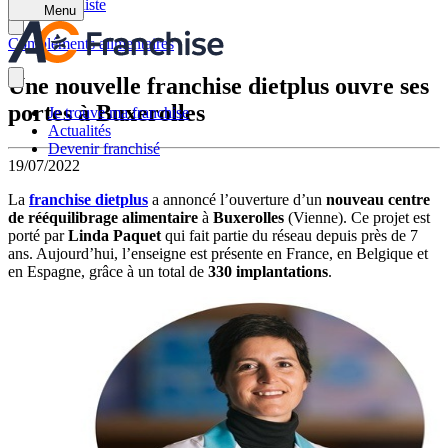
Retour à la liste
Menu
Compléments alimentaires
Une nouvelle franchise dietplus ouvre ses
portes à Buxerolles
Je trouve ma franchise
Actualités
Devenir franchisé
19/07/2022
La
franchise dietplus
a annoncé l’ouverture d’un
nouveau centre
de rééquilibrage alimentaire
à
Buxerolles
(Vienne). Ce projet est
porté par
Linda Paquet
qui fait partie du réseau depuis près de 7
ans. Aujourd’hui, l’enseigne est présente en France, en Belgique et
en Espagne, grâce à un total de
330 implantations
.