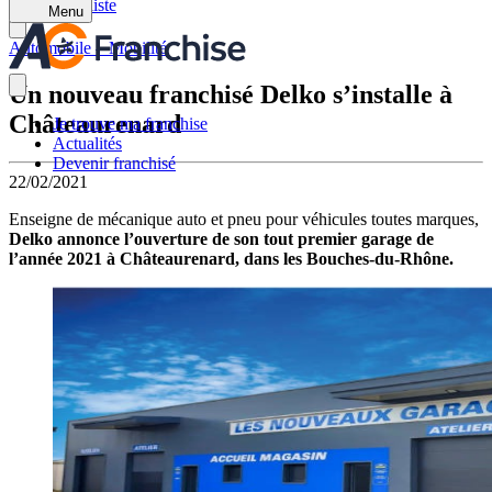
Retour à la liste
Menu
Automobile – Mobilité
Un nouveau franchisé Delko s’installe à
Châteaurenard
Je trouve ma franchise
Actualités
Devenir franchisé
22/02/2021
Enseigne de mécanique auto et pneu pour véhicules toutes marques,
Delko annonce l’ouverture de son tout premier garage de
l’année 2021 à Châteaurenard, dans les Bouches-du-Rhône.