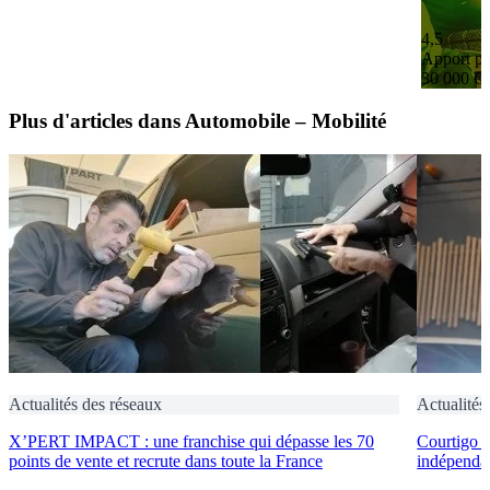
4,5
Apport pe
30 000 €
Plus d'articles dans Automobile – Mobilité
Actualités des réseaux
Actualités
X’PERT IMPACT : une franchise qui dépasse les 70
Courtigo : 
points de vente et recrute dans toute la France
indépendan