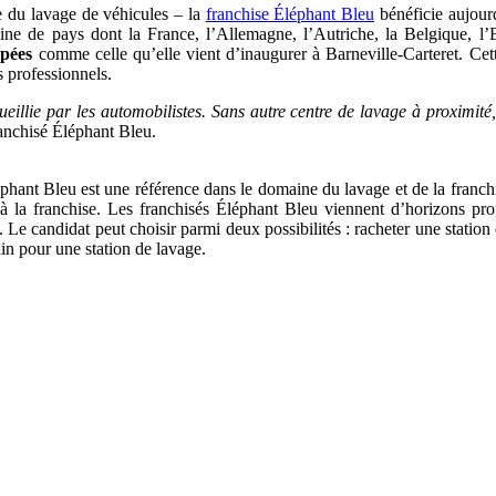
 du lavage de véhicules – la
franchise Éléphant Bleu
bénéficie aujour
ne de pays dont la France, l’Allemagne, l’Autriche, la Belgique, l’Esp
ipées
comme celle qu’elle vient d’inaugurer à Barneville-Carteret. Cett
es professionnels.
eillie par les automobilistes. Sans autre centre de lavage à proximité
anchisé Éléphant Bleu.
hant Bleu est une référence dans le domaine du lavage et de la franch
 à la franchise. Les franchisés Éléphant Bleu viennent d’horizons prof
s. Le candidat peut choisir parmi deux possibilités : racheter une statio
ain pour une station de lavage.