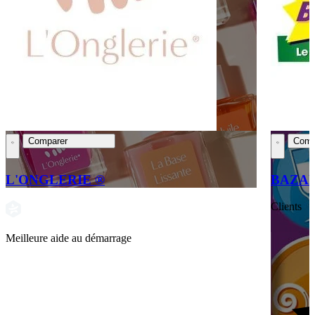
Comparer
Comp
L'ONGLERIE ®
BAZA
Clients
Meilleure aide au démarrage