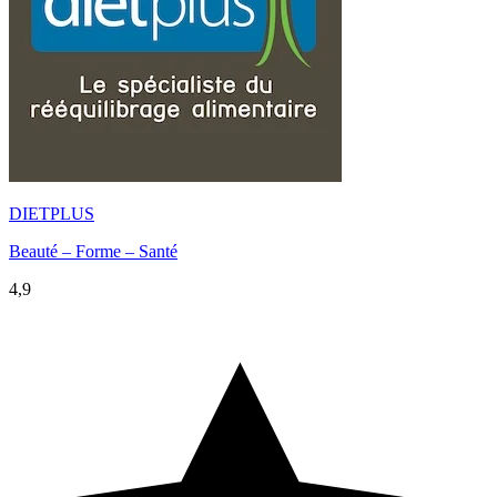
DIETPLUS
Beauté – Forme – Santé
4,9