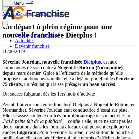
Retour à la liste
Menu
Médecines douces & bien-être
Un départ à plein régime pour une
nouvelle franchisée Dietplus !
Je trouve ma franchise
Actualités
Devenir franchisé
16/06/2019
Séverine Jourdan, nouvelle franchisée
Dietplus
, est aux
commandes de son centre à
Nogent-le-Rotrou (Normandie)
,
depuis mars dernier. Grâce à l’efficacité de la méthode qu’elle
propose et au bouche-à-oreille, elle a déjà un portefeuille
d’environ
75 clients
, un résultat qui laisse présager
un beau succès!
Un succès fulgurant dès les 1ers mois d’activité
Avant d’ouvrir son centre franchisé Dietplus à Nogent-le-Rotrou, en
Normandie), Séverine Jourdan était conductrice d’essai sur piste.
Elle est assez contente du
très bon démarrage
de son activité: «
J’ai à peine fait de la publicité
», confie-t-elle, et ce ne sont pas les
deux parutions dans les journaux locaux qui peuvent expliquer ce
succès fulgurant.
Pour Séverine Jourdan, c’est surtout le bouche-à-
oreille dont elle a pu bénéficier qui lui a permis d’afficher de bons