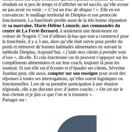
résultats en si peu de temps et d’afficher un tel succès, qu’elle avoue
ne pas avoir vu venir : «
C’est un truc de dingue !
». Elle en est
convaincue: le maillage territorial de Dietplus et son protocole
fonctionnent. La franchisée profite aussi de la très bonne réputation
de
sa marraine, Marie-Hélène Lemarié, aux commandes du
centre de La Ferté-Bernard
, à seulement une demi-heure en
voiture de Nogent. C’est d’ailleurs là-bas que tout a commencé pour
la franchisée, il y a 3 ans, alors qu’elle était suivie pour perdre du
poids et retrouver de bonnes habitudes alimentaires en suivant la
méthode Dietplus. Aujourd’hui, «
j’aide mes clients à prendre soin
d’eux
», dit-elle. Et cela fonctionne car ils peuvent s’appuyer sur les
compléments alimentaires et sur leur coach, toujours là pour les
soutenir. Si son rôle est d’écouter et d’épauler ses clients, Séverine
Jourdan peut, elle aussi,
compter sur son enseigne
pour avoir des
réponses à toutes ses interrogations, qu’elles soient logistiques ou
fonctionnelles. Lors de sa première participation à une réunion
régionale, elle a pu discuter avec d’autres coachs : «
On est sur le
bon chemin et je fais ce que l’on m’a transmis
».
Partager sur :