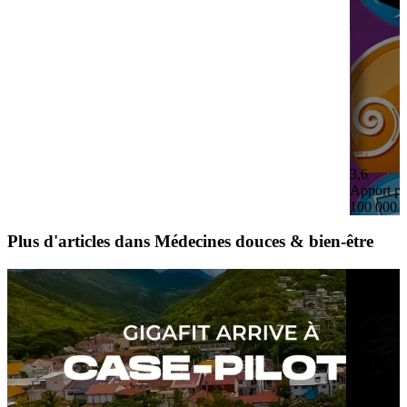
3,6
Apport pe
100 000 
Plus d'articles dans Médecines douces & bien-être