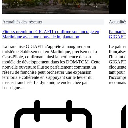
Actualités des réseaux
Actualités
Fitness premium : GIGAFIT confirme son ancrage en
Palmarès d
Martinique avec une nouvelle implantation
GIGAFIT d
La franchise GIGAFIT s'apprête à inaugurer son
Le palmarè
troisième établissement en Martinique, précisément à
françaises
Case-Pilote, confirmant ainsi la pertinence de son
l'Institut 
modèle de développement dans les DOM-TOM. Cette
GIGAFIT av
nouvelle ouverture illustre parfaitement comment un
éloquente.
réseau de franchise peut orchestrer une expansion
tant pour 
territoriale cohérente en s'appuyant sur le levier du
l'accompag
master franchisé. La dynamique enclenchée par
reconnaiss
l'enseigne...