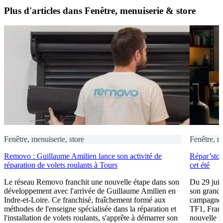
Plus d'articles dans Fenêtre, menuiserie & store
Fenêtre, menuiserie, store
Fenêtre, m
Removo : Guillaume Amilien lance son activité de
Répar’stor
réparation de volets roulants à Tours
cet été
Le réseau Removo franchit une nouvelle étape dans son
Du 29 juin 
développement avec l'arrivée de Guillaume Amilien en
son grand 
Indre-et-Loire. Ce franchisé, fraîchement formé aux
campagne p
méthodes de l'enseigne spécialisée dans la réparation et
TF1, Fran
l'installation de volets roulants, s'apprête à démarrer son
nouvelle v