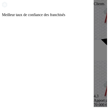
Clients
Meilleur taux de confiance des franchisés
4,3
Apport pe
70 000 €