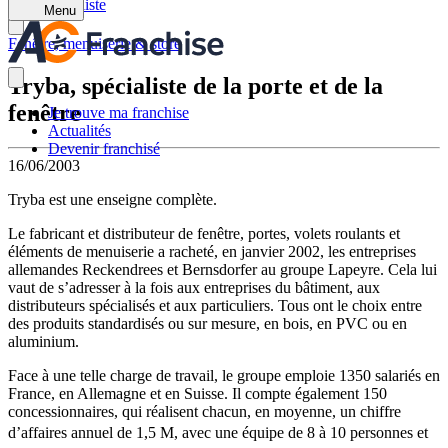
Retour à la liste
Menu
Fenêtre, menuiserie & store
Tryba, spécialiste de la porte et de la
fenêtre
Je trouve ma franchise
Actualités
Devenir franchisé
16/06/2003
Tryba est une enseigne complète.
Le fabricant et distributeur de fenêtre, portes, volets roulants et
éléments de menuiserie a racheté, en janvier 2002, les entreprises
allemandes Reckendrees et Bernsdorfer au groupe Lapeyre. Cela lui
vaut de s’adresser à la fois aux entreprises du bâtiment, aux
distributeurs spécialisés et aux particuliers. Tous ont le choix entre
des produits standardisés ou sur mesure, en bois, en PVC ou en
aluminium.
Face à une telle charge de travail, le groupe emploie 1350 salariés en
France, en Allemagne et en Suisse. Il compte également 150
concessionnaires, qui réalisent chacun, en moyenne, un chiffre
d’affaires annuel de 1,5 M, avec une équipe de 8 à 10 personnes et