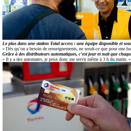
Le plus dans une station Total access : une équipe disponible et souri
« Dès qu’on a besoin de renseignements, ne serait-ce que pour une batt
Grâce à des distributeurs automatiques, c’est jour et nuit que chaque 
« Il y a des automates, je peux donc me servir même à 3 h du matin. »