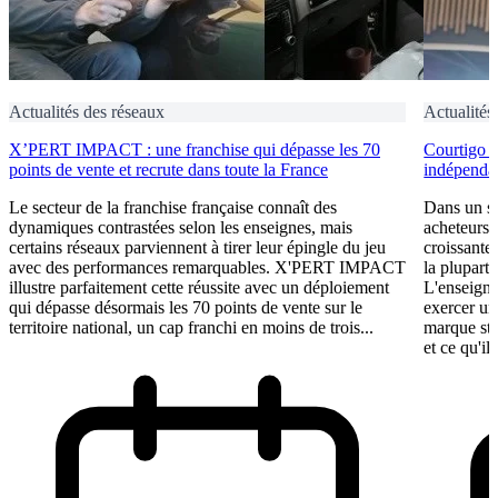
Actualités des réseaux
Actualités
X’PERT IMPACT : une franchise qui dépasse les 70
Courtigo : 
points de vente et recrute dans toute la France
indépendan
Le secteur de la franchise française connaît des
Dans un se
dynamiques contrastées selon les enseignes, mais
acheteurs 
certains réseaux parviennent à tirer leur épingle du jeu
croissante
avec des performances remarquables. X'PERT IMPACT
la plupart 
illustre parfaitement cette réussite avec un déploiement
L'enseigne
qui dépasse désormais les 70 points de vente sur le
exercer un
territoire national, un cap franchi en moins de trois...
marque st
et ce qu'il