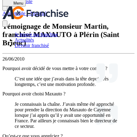
Retour à la liste
Menu
Automobile – Mobilité
Témoignage de Monsieur Martin,
franchisé MAXAUTO à Plérin (Saint
Je trouve ma franchise
Actualités
Brieuc)
Devenir franchisé
26/06/2010
Pourquoi avoir décidé de vous mettre à votre compte ?
C’est une idée que j’avais dans la tête depuis très
longtemps, c’est une motivation profonde.
Pourquoi avoir choisi Maxauto ?
Je connaissais la chaîne. J’avais même été approché
pour prendre la direction du Maxauto de Cayenne
lorsque j’ai appris qu’il y avait une opportunité en
France. Par ailleurs je connaissais bien le directeur de
ce secteur.
Qu’est-ce que vous appréciez ?