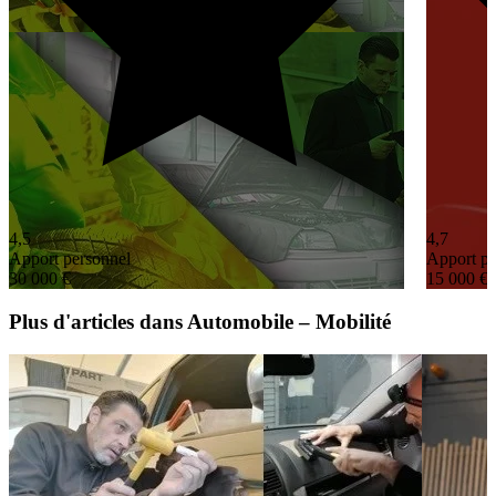
4,5
4,7
Apport personnel
Apport pe
30 000 €
15 000 €
Plus d'articles dans Automobile – Mobilité