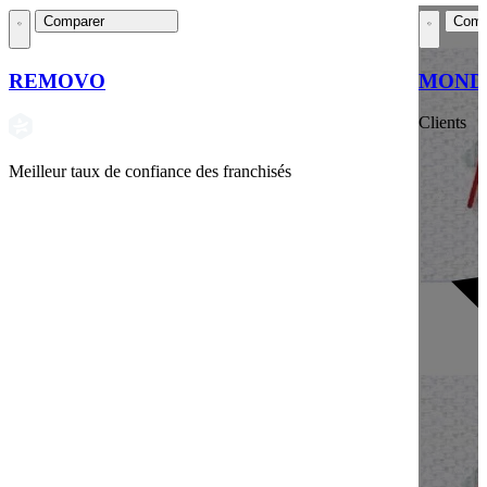
Comparer
Comp
REMOVO
MONDI
Clients
Meilleur taux de confiance des franchisés