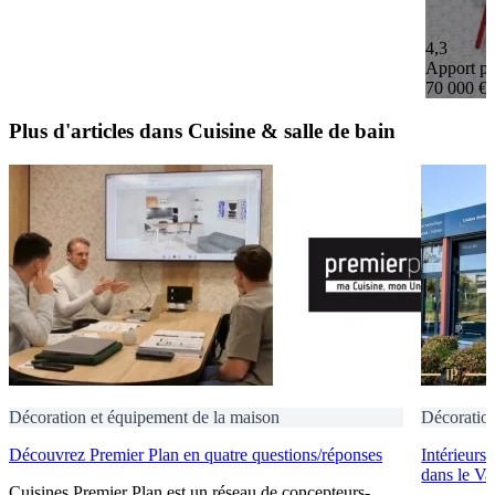
4,3
Apport pe
70 000 €
Plus d'articles dans Cuisine & salle de bain
Décoration et équipement de la maison
Décoration
Découvrez Premier Plan en quatre questions/réponses
Intérieurs
dans le Va
Cuisines Premier Plan est un réseau de concepteurs-