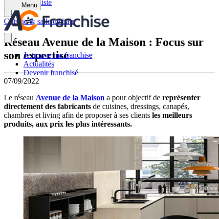
Retour à la liste
Menu
Cuisine & salle de bain
Réseau Avenue de la Maison : Focus sur
son expertise
Je trouve ma franchise
Actualités
Devenir franchisé
07/09/2022
Le réseau
Avenue de la Maison
a pour objectif de
représenter
directement des fabricants
de cuisines, dressings, canapés,
chambres et living afin de proposer à ses clients
les meilleurs
produits, aux prix les plus intéressants.