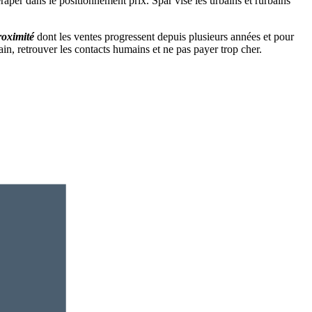
raper dans le positionnement prix. Spar vise les urbains et rurbains
roximité
dont les ventes progressent depuis plusieurs années et pour
n, retrouver les contacts humains et ne pas payer trop cher.