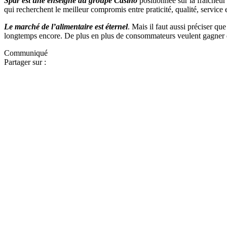
Spar est une enseigne du groupe Casino
positionnée sur la fraîcheur
qui recherchent le meilleur compromis entre praticité, qualité, service e
Le marché de l’alimentaire est éternel
. Mais il faut aussi préciser qu
longtemps encore. De plus en plus de consommateurs veulent gagner du 
Communiqué
Partager sur :