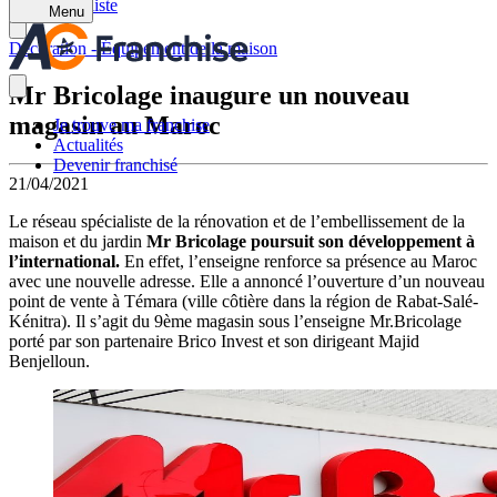
Retour à la liste
Menu
Décoration - Équipement de la maison
Mr Bricolage inaugure un nouveau
magasin au Maroc
Je trouve ma franchise
Actualités
Devenir franchisé
21/04/2021
Le réseau spécialiste de la rénovation et de l’embellissement de la
maison et du jardin
Mr Bricolage poursuit son développement à
l’international.
En effet, l’enseigne renforce sa présence au Maroc
avec une nouvelle adresse. Elle a annoncé l’ouverture d’un nouveau
point de vente à Témara (ville côtière dans la région de Rabat-Salé-
Kénitra). Il s’agit du 9ème magasin sous l’enseigne Mr.Bricolage
porté par son partenaire Brico Invest et son dirigeant Majid
Benjelloun.