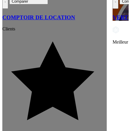
Comparer
Comp
COMPTOIR DE LOCATION
VERT
Clients
Meilleur