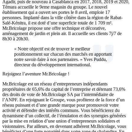
Agadir, puis de nouveau à Casablanca en 2017, 2018, 2019 et 2020,
Témara accueille le 9eme magasin du groupe. Le nouvel
établissement qui a ouvert ses portes le 8 avril, emploie 17
personnes. Implanté dans la ville côtière dans la région de Rabat-
Salé-Kénitra, il est doté d’une superficie totale de 1 709 m².
Mr.Bricolage propose une offre technique et décorative,
aménagement de jardin et plein air. Il accueille ses clients 7j/7 de
8h30 à 20h30.
« Notre objectif est de trouver le meilleur
positionnement sur chacun des marchés en apportant
notre savoir-faire à nos partenaires. » Yves Puddu,
directeur du développement international.
Rejoignez l’aventure Mr.Bricolage !
Mr.Bricolage est un réseau d’entrepreneurs indépendants
propriétaires de 65,6% du capital de l’entreprise et détenant 73,6%
des droits de vote de Mr.Bricolage SA par l’intermédiaire de
l’ANPF. En rejoignant le Groupe, vous profiterez de la force d’un
réseau puissant et d’une grande marque pour promouvoir votre
activité et défendre des intérêts communs. Vous bénéficierez du
dynamisme d’un collectif, de l’émulation et des synergies générées
par la mise en relation d’une union d’entrepreneurs solidaires et
visionnaires. Par ailleurs, en devenant adhérent Mr.Bricolage, vous
bénéficiez d’une forte notoriété dans votre zone de chalandise. En