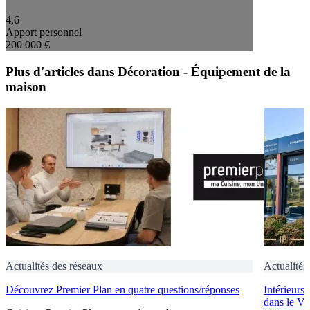
4,6
Apport personnel
200 000 €
Plus d'articles dans Décoration - Équipement de la
maison
Actualités des réseaux
Actualités
Découvrez Premier Plan en quatre questions/réponses
Intérieurs
dans le Va