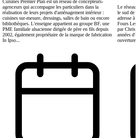
Cuisines Premier Plan est un réseau de concepteurs-
agenceurs qui accompagne les particuliers dans la
Le réseau 
réalisation de leurs projets d'aménagement intérieur :
le sud de 
cuisines sur-mesure, dressings, salles de bain ou encore
adresse à O
bibliothèques. L'enseigne appartient au groupe BF, une
Fours Les
PME familiale alsacienne dirigée de père en fils depuis
par Christ
2002, également propriétaire de la marque de fabrication
années d'e
In Ipso...
ouverture 