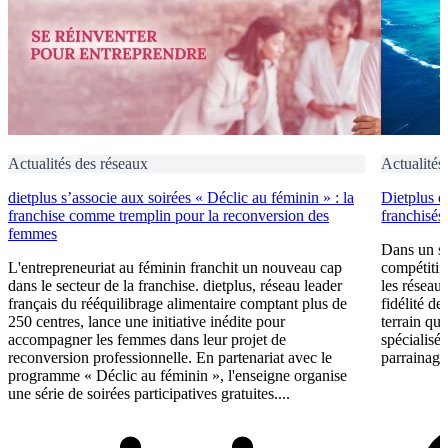
Actualités des réseaux
Actualités
dietplus s’associe aux soirées « Déclic au féminin » : la
Dietplus d
franchise comme tremplin pour la reconversion des
franchisés
femmes
Dans un se
L'entrepreneuriat au féminin franchit un nouveau cap
compétitif,
dans le secteur de la franchise. dietplus, réseau leader
les réseau
français du rééquilibrage alimentaire comptant plus de
fidélité de
250 centres, lance une initiative inédite pour
terrain que
accompagner les femmes dans leur projet de
spécialisée
reconversion professionnelle. En partenariat avec le
parrainage
programme « Déclic au féminin », l'enseigne organise
une série de soirées participatives gratuites....