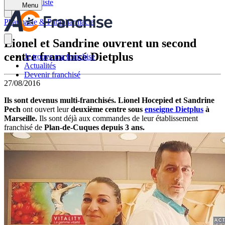
Retour à la liste
Menu
Pharmacie & Parapharmacie
Lionel et Sandrine ouvrent un second
centre franchisé Dietplus
Je trouve ma franchise
Actualités
Devenir franchisé
27/08/2016
Ils sont devenus multi-franchisés. Lionel Hocepied et Sandrine
Pech
ont ouvert leur
deuxième centre sous
enseigne Dietplus
à
Marseille.
Ils sont déjà aux commandes de leur établissement
franchisé de
Plan-de-Cuques depuis 3 ans.