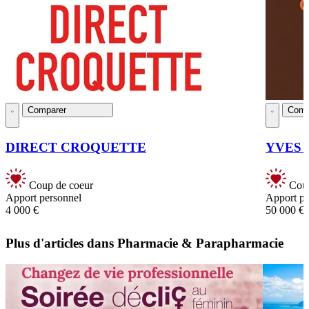
Comparer
Comp
DIRECT CROQUETTE
YVES T
Coup de coeur
Coup
Apport personnel
Apport pe
4 000 €
50 000 €
Plus d'articles dans Pharmacie & Parapharmacie