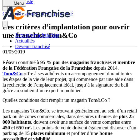
Retour à la liste
Menu
Commerce alimentaire de proximité
Les critères d’implantation pour ouvrir
une franchise Tom&Co
Je trouve ma franchise
Actualités
Devenir franchisé
01/05/2019
Réseau constitué à
95 % par des magasins franchisés
et
membre
de la Fédération Française de la Franchise
depuis 2014,
Tom&Co
offre à ses adhérents un accompagnement durant toutes
les étapes de la vie de leur projet, qui commence par une aide dans
la recherche de l’emplacement idéal, jusqu’à la signature du bail
grâce au soutien d’un expert immobilier.
Quelles conditions doit remplir un magasin Tom&Co ?
Les magasins Tom&Co, se trouvant généralement au sein d’un retail
park ou de zones commerciales, dans des aires urbaines de
plus 25
000 habitants
, doivent avoir une surface de vente comprise entre
450 et 650 m².
Les points de vente doivent également disposer d’un
parking de
15 places minimum
et profiter d’une
bonne
accessibilité et visibilité.