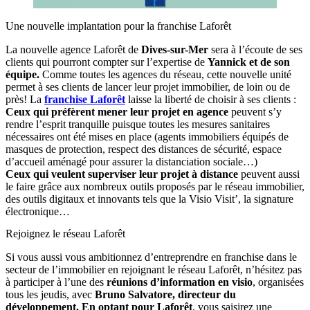
Une nouvelle implantation pour la franchise Laforêt
La nouvelle agence Laforêt de
Dives-sur-Mer
sera à l’écoute de ses
clients qui pourront compter sur l’expertise de
Yannick et de son
équipe.
Comme toutes les agences du réseau, cette nouvelle unité
permet à ses clients de lancer leur projet immobilier, de loin ou de
près! La
franchise Laforêt
laisse la liberté de choisir à ses clients :
Ceux qui préfèrent mener leur projet en agence
peuvent s’y
rendre l’esprit tranquille puisque toutes les mesures sanitaires
nécessaires ont été mises en place (agents immobiliers équipés de
masques de protection, respect des distances de sécurité, espace
d’accueil aménagé pour assurer la distanciation sociale…)
Ceux qui veulent superviser leur projet à distance
peuvent aussi
le faire grâce aux nombreux outils proposés par le réseau immobilier,
des outils digitaux et innovants tels que la Visio Visit’, la signature
électronique…
Rejoignez le réseau Laforêt
Si vous aussi vous ambitionnez d’entreprendre en franchise dans le
secteur de l’immobilier en rejoignant le réseau Laforêt, n’hésitez pas
à participer à l’une des
réunions d’information en visio
, organisées
tous les jeudis, avec
Bruno Salvatore, directeur du
développement.
En optant pour Laforêt
, vous saisirez une