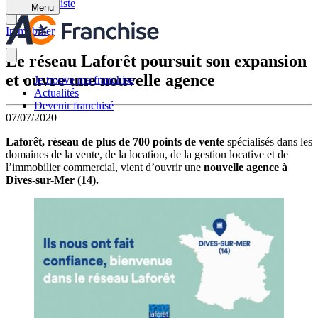
Retour à la liste
Menu
Immobilier
Le réseau Laforêt poursuit son expansion
et ouvre une nouvelle agence
Je trouve ma franchise
Actualités
Devenir franchisé
07/07/2020
Laforêt, réseau de plus de 700 points de vente
spécialisés dans les
domaines de la vente, de la location, de la gestion locative et de
l’immobilier commercial, vient d’ouvrir une
nouvelle agence à
Dives-sur-Mer (14).