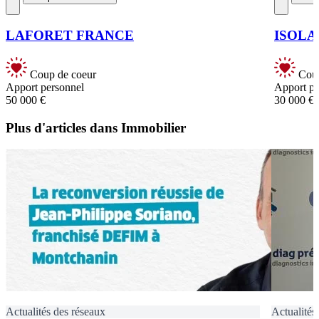
LAFORET FRANCE
ISOLA
Coup de coeur
Coup
Apport personnel
Apport pe
50 000 €
30 000 €
Plus d'articles dans Immobilier
Actualités des réseaux
Actualités