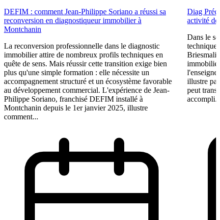
DEFIM : comment Jean-Philippe Soriano a réussi sa
Diag Préci
reconversion en diagnostiqueur immobilier à
activité d
Montchanin
Dans le se
La reconversion professionnelle dans le diagnostic
technique n
immobilier attire de nombreux profils techniques en
Briesmalie
quête de sens. Mais réussir cette transition exige bien
immobilier
plus qu'une simple formation : elle nécessite un
l'enseigne
accompagnement structuré et un écosystème favorable
illustre p
au développement commercial. L'expérience de Jean-
peut trans
Philippe Soriano, franchisé DEFIM installé à
accompli. 
Montchanin depuis le 1er janvier 2025, illustre
comment...