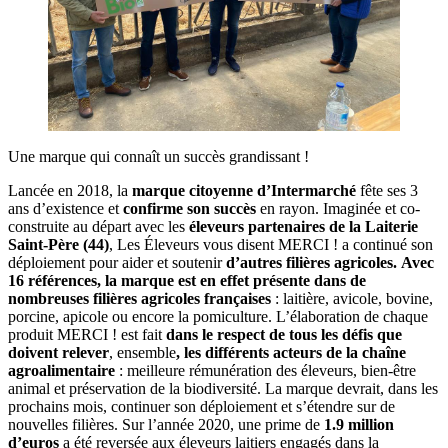
Une marque qui connaît un succès grandissant !
Lancée en 2018, la
marque citoyenne d’Intermarché
fête ses 3
ans d’existence et
confirme son succès
en rayon. Imaginée et co-
construite au départ avec les
éleveurs partenaires de la Laiterie
Saint-Père (44)
, Les Éleveurs vous disent MERCI ! a continué son
déploiement pour aider et soutenir
d’autres filières agricoles.
Avec
16 références, la marque est en effet présente dans de
nombreuses filières agricoles françaises
: laitière, avicole, bovine,
porcine, apicole ou encore la pomiculture. L’élaboration de chaque
produit MERCI ! est fait
dans le respect de tous les défis que
doivent relever
, ensemble
, les différents acteurs de la chaîne
agroalimentaire
: meilleure rémunération des éleveurs, bien-être
animal et préservation de la biodiversité. La marque devrait, dans les
prochains mois, continuer son déploiement et s’étendre sur de
nouvelles filières. Sur l’année 2020, une prime de
1.9 million
d’euros
a été reversée aux éleveurs laitiers engagés dans la