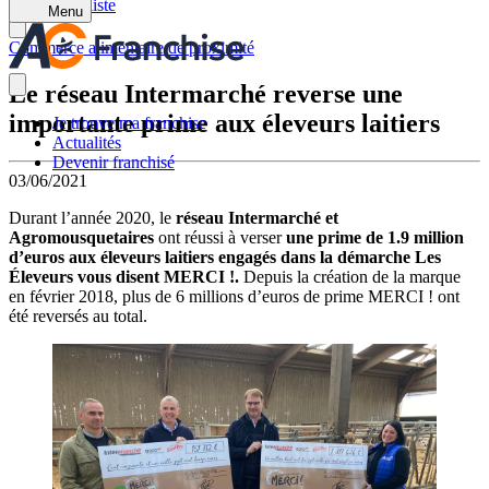
Retour à la liste
Menu
Commerce alimentaire de proximité
Le réseau Intermarché reverse une
importante prime aux éleveurs laitiers
Je trouve ma franchise
Actualités
Devenir franchisé
03/06/2021
Durant l’année 2020, le
réseau Intermarché et
Agromousquetaires
ont réussi à verser
une prime de 1.9 million
d’euros aux éleveurs laitiers engagés dans la démarche Les
Éleveurs vous disent MERCI !.
Depuis la création de la marque
en février 2018, plus de 6 millions d’euros de prime MERCI ! ont
été reversés au total.