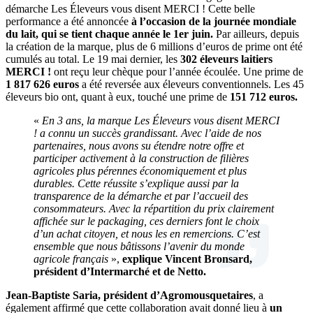
démarche Les Éleveurs vous disent MERCI ! Cette belle
performance a été annoncée
à l’occasion de la journée mondiale
du lait, qui se tient chaque année le 1er juin.
Par ailleurs, depuis
la création de la marque, plus de 6 millions d’euros de prime ont été
cumulés au total. Le 19 mai dernier, les
302 éleveurs laitiers
MERCI !
ont reçu leur chèque pour l’année écoulée. Une prime de
1 817 626 euros
a été reversée aux éleveurs conventionnels. Les 45
éleveurs bio ont, quant à eux, touché une prime de
151 712 euros.
«
En 3 ans, la marque Les Éleveurs vous disent MERCI
! a connu un succès grandissant. Avec l’aide de nos
partenaires, nous avons su étendre notre offre et
participer activement à la construction de filières
agricoles plus pérennes économiquement et plus
durables. Cette réussite s’explique aussi par la
transparence de la démarche et par l’accueil des
consommateurs. Avec la répartition du prix clairement
affichée sur le packaging, ces derniers font le choix
d’un achat citoyen, et nous les en remercions. C’est
ensemble que nous bâtissons l’avenir du monde
agricole français
»,
explique Vincent Bronsard,
président d’Intermarché et de Netto.
Jean-Baptiste Saria, président d’Agromousquetaires
, a
également affirmé que cette collaboration avait donné lieu à
un