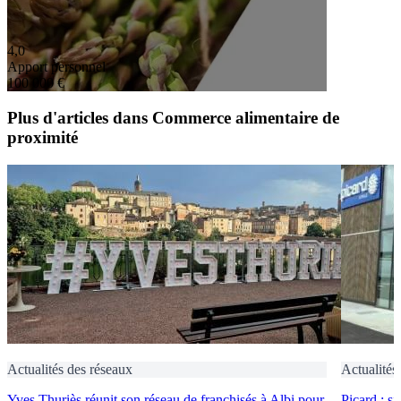
4,0
Apport personnel
100 000 €
Plus d'articles dans Commerce alimentaire de
proximité
Actualités des réseaux
Actualités
Yves Thuriès réunit son réseau de franchisés à Albi pour
Picard : s