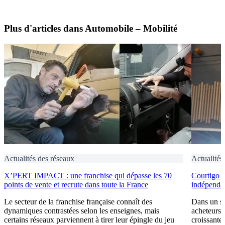
Plus d'articles dans Automobile – Mobilité
Actualités des réseaux
Actualités
X’PERT IMPACT : une franchise qui dépasse les 70
Courtigo : 
points de vente et recrute dans toute la France
indépendan
Le secteur de la franchise française connaît des
Dans un se
dynamiques contrastées selon les enseignes, mais
acheteurs 
certains réseaux parviennent à tirer leur épingle du jeu
croissante