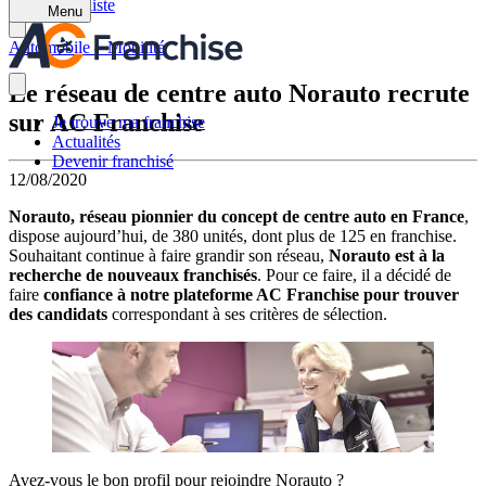
Retour à la liste
Menu
Automobile – Mobilité
Le réseau de centre auto Norauto recrute
sur AC Franchise
Je trouve ma franchise
Actualités
Devenir franchisé
12/08/2020
Norauto, réseau pionnier du concept de centre auto en France
,
dispose aujourd’hui, de 380 unités, dont plus de 125 en franchise.
Souhaitant continue à faire grandir son réseau,
Norauto est à la
recherche de nouveaux franchisés
. Pour ce faire, il a décidé de
faire
confiance à notre plateforme AC Franchise pour trouver
des candidats
correspondant à ses critères de sélection.
Avez-vous le bon profil pour rejoindre Norauto ?