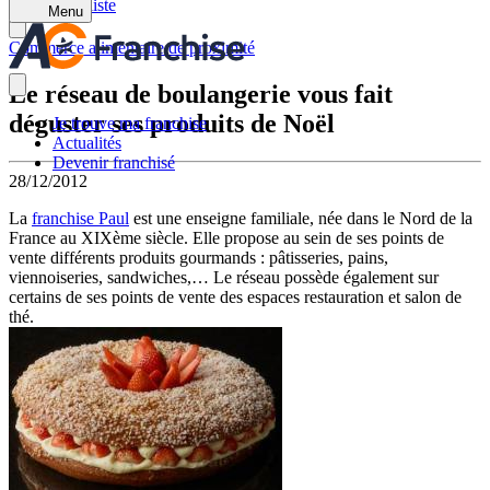
Retour à la liste
Menu
Commerce alimentaire de proximité
Le réseau de boulangerie vous fait
déguster ses produits de Noël
Je trouve ma franchise
Actualités
Devenir franchisé
28/12/2012
La
franchise Paul
est une enseigne familiale, née dans le Nord de la
France au XIXème siècle. Elle propose au sein de ses points de
vente différents produits gourmands : pâtisseries, pains,
viennoiseries, sandwiches,… Le réseau possède également sur
certains de ses points de vente des espaces restauration et salon de
thé.