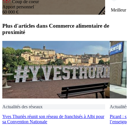
Coup de coeur
Apport personnel
Meilleur 
60 000 €
Plus d'articles dans Commerce alimentaire de
proximité
Actualités des réseaux
Actualités
Yves Thuriès réunit son réseau de franchisés à Albi pour
Picard : s
sa Convention Nationale
l’enseigne 