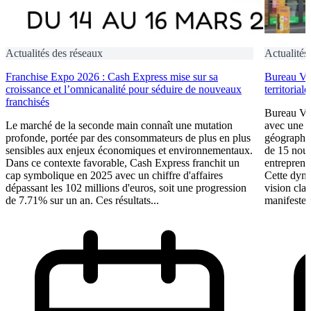
Actualités des réseaux
Actualités
Franchise Expo 2026 : Cash Express mise sur sa
Bureau Val
croissance et l’omnicanalité pour séduire de nouveaux
territorial
franchisés
Bureau Val
Le marché de la seconde main connaît une mutation
avec une a
profonde, portée par des consommateurs de plus en plus
géographiq
sensibles aux enjeux économiques et environnementaux.
de 15 nouv
Dans ce contexte favorable, Cash Express franchit un
entrepreneu
cap symbolique en 2025 avec un chiffre d'affaires
Cette dyn
dépassant les 102 millions d'euros, soit une progression
vision clai
de 7.71% sur un an. Ces résultats...
manifestent