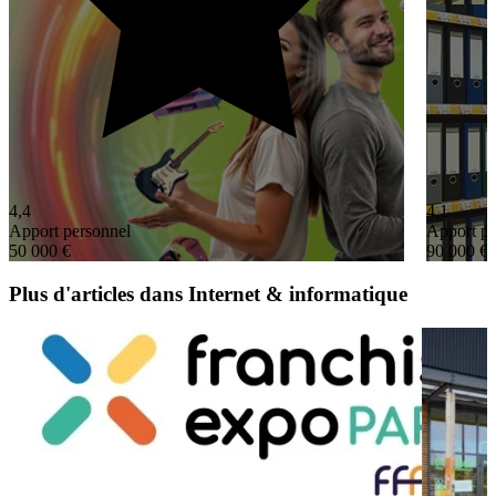
4,4
4,1
Apport personnel
Apport pe
50 000 €
90 000 €
Plus d'articles dans Internet & informatique