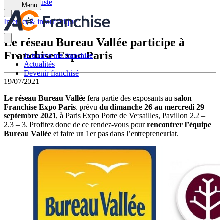
Retour à la liste
Menu
Internet & informatique
Le réseau Bureau Vallée participe à
Franchise Expo Paris
Je trouve ma franchise
Actualités
Devenir franchisé
19/07/2021
Le réseau Bureau Vallée
fera partie des exposants au
salon
Franchise Expo Paris
, prévu
du dimanche 26 au mercredi 29
septembre 2021
, à Paris Expo Porte de Versailles, Pavillon 2.2 –
2.3 – 3. Profitez donc de ce rendez-vous pour
rencontrer l’équipe
Bureau Vallée
et faire un 1er pas dans l’entrepreneuriat.