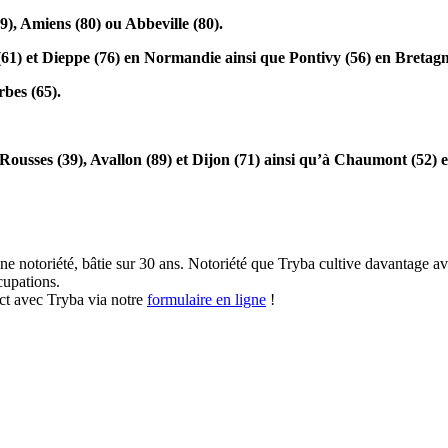
), Amiens (80) ou Abbeville (80).
(61) et Dieppe (76) en Normandie ainsi que Pontivy (56) en Bretagn
rbes (65).
ousses (39), Avallon (89) et Dijon (71) ainsi qu’à Chaumont (52)
e notoriété, bâtie sur 30 ans. Notoriété que Tryba cultive davantage ave
cupations.
act avec Tryba via notre
formulaire en ligne
!