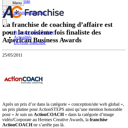
Retour à la liste
Menu
Services aux entreprises
La franchise de coaching d’affaire est
pour la troisième fois finaliste des
Je trouve ma franchise
Actualités
American Business Awards
Devenir franchisé
25/05/2011
Après un prix d’or dans la catégorie « conception/site web global »,
un prix platine pour ActionSTEPS ainsi qu’une mention honorable
pour « Je suis un
ActionCOACH
» dans la catégorie d’image
vidéo/Corporate au Hermes Creative Awards, la
franchise
ActionCOACH
ne s’arrête pas là.