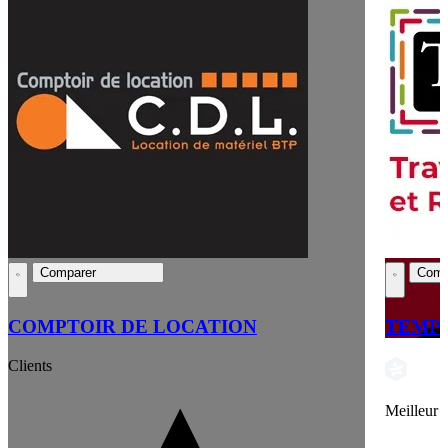
Comparer
Comp
COMPTOIR DE LOCATION
TEMP
Clients
Meilleur 