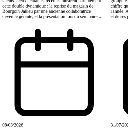
talents. Deux actualités récentes illustrent parfaitement
groupe BF 
cette double dynamique : la reprise du magasin de
chiffre qui
Bourgoin-Jallieu par une ancienne collaboratrice
l'année. A
devenue gérante, et la présentation lors du séminaire...
et de ses p
08/03/2026
31/07/202