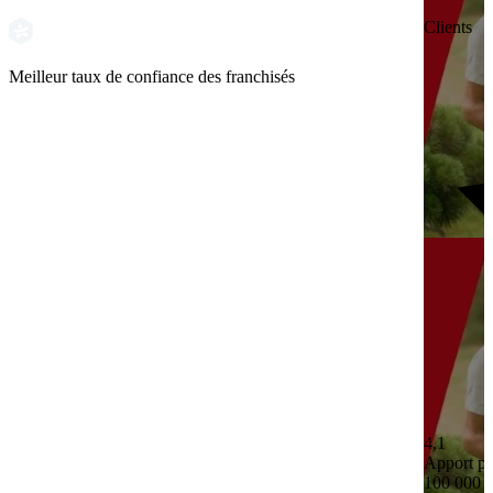
Clients
Meilleur taux de confiance des franchisés
4,1
Apport pe
100 000 