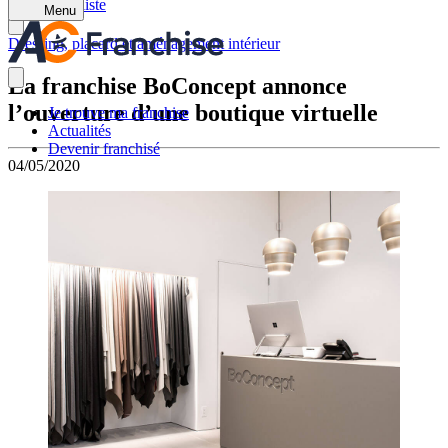
Retour à la liste
Menu
Dressing, placard et aménagement intérieur
La franchise BoConcept annonce
l’ouverture d’une boutique virtuelle
Je trouve ma franchise
Actualités
Devenir franchisé
04/05/2020