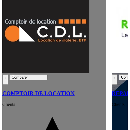
Comparer
Comp
COMPTOIR DE LOCATION
REPAR
Clients
Clients