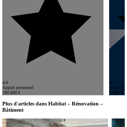
4,6
4,7
Apport personnel
Apport pe
200 000 €
5 000 €
Plus d'articles dans Habitat – Rénovation –
Bâtiment