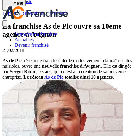
Retour à la liste
Menu
Habitat – Rénovation – Bâtiment
La franchise As de Pic ouvre sa 10ème
agence à Avignon
Je trouve ma franchise
Actualités
Devenir franchisé
21/02/2018
As de Pic
, réseau de franchise dédié exclusivement à la maîtrise des
nuisibles, ouvre une
nouvelle franchise à Avignon.
Elle est dirigée
par
Sergio Bibini
, 53 ans, qui en est à la création de sa troisième
entreprise.
Le réseau
As de Pic
totalise ainsi 10 agences.