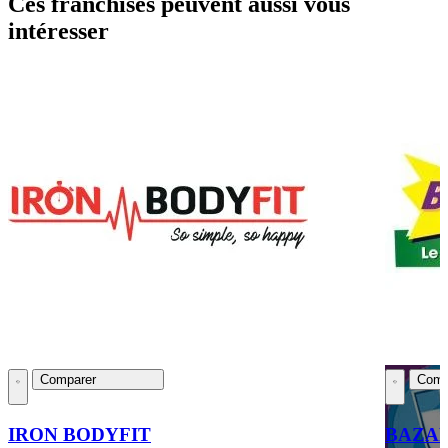
Ces franchises peuvent aussi vous
intéresser
Comparer
Comp
IRON BODYFIT
BAZA