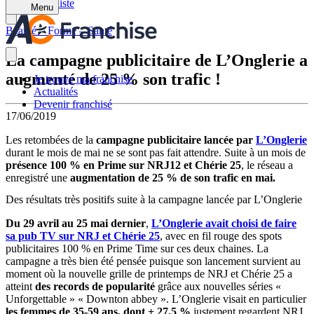
Retour à la liste
Menu
Beauté – Forme – Santé
La campagne publicitaire de L’Onglerie a
augmenté de 25 % son trafic !
Je trouve ma franchise
Actualités
Devenir franchisé
17/06/2019
Les retombées de la
campagne publicitaire lancée par
L’Onglerie
durant le mois de mai ne se sont pas fait attendre. Suite à un mois de
présence 100 % en Prime sur NRJ12 et Chérie 25
, le réseau a
enregistré une
augmentation de 25 % de son trafic en mai.
Des résultats très positifs suite à la campagne lancée par L’Onglerie
Du 29 avril au 25 mai dernier
,
L’Onglerie avait choisi de faire
sa pub TV sur NRJ et Chérie 25
, avec en fil rouge des spots
publicitaires 100 % en Prime Time sur ces deux chaines. La
campagne a très bien été pensée puisque son lancement survient au
moment où la nouvelle grille de printemps de NRJ et Chérie 25 a
atteint
des records de popularité
grâce aux nouvelles séries «
Unforgettable » « Downton abbey ». L’Onglerie visait en particulier
les femmes de 35-59 ans, dont + 27.5 %
justement regardent NRJ