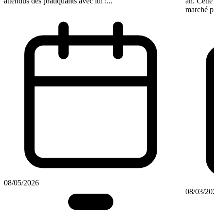
attendus des pratiquants avec lui :...
an. Cette 
marché par
08/05/2026
08/03/202