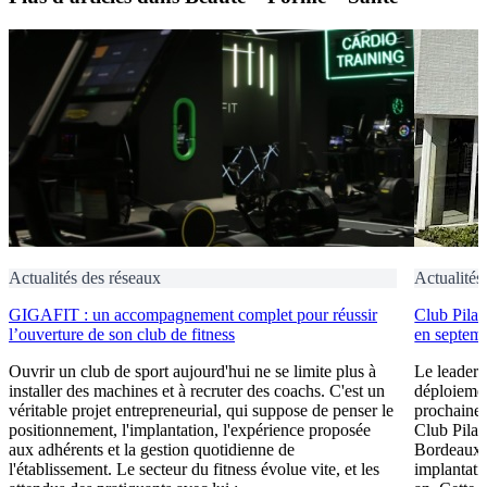
Actualités des réseaux
Actualités
GIGAFIT : un accompagnement complet pour réussir
Club Pilat
l’ouverture de son club de fitness
en septem
Ouvrir un club de sport aujourd'hui ne se limite plus à
Le leader 
installer des machines et à recruter des coachs. C'est un
déploiement
véritable projet entrepreneurial, qui suppose de penser le
prochaine 
positionnement, l'implantation, l'expérience proposée
Club Pilat
aux adhérents et la gestion quotidienne de
Bordeaux 
l'établissement. Le secteur du fitness évolue vite, et les
implantati