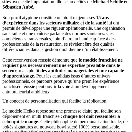
sites
avec cette implantation lilloise aux côtés de
Michael Schillé et
Sébastien Aubé.
Son profil atypique constitue un atout majeur : ses
15 ans
d’expérience dans les secteurs militaire et de la santé
lui ont
permis de développer une rigueur opérationnelle, une organisation
sans faille et une maîtrise parfaite des normes sanitaires. Ces
compétences transversales, loin d’être un handicap face à des
professionnels de la restauration, se révèlent être des qualités
différenciantes dans la gestion quotidienne d’un établissement.
Cette reconversion réussie démontre que
le modèle franchisé ne
requiert pas nécessairement une expertise préalable dans le
secteur
, mais plutôt
des aptitudes managériales
et
une capacité
d’apprentissage.
Pour les candidats issus d’autres univers
professionnels, ce parcours prouve qu’une première expérience
franchisée réussie peut ouvrir la voie à un développement
entrepreneurial ambitieux.
Un concept de personnalisation qui facilite la réplication
Le modèle Heiko repose sur une promesse claire qui facilite son
déploiement en multi-franchise :
chaque bol doit ressembler à
celui qui le mange
. Cette philosophie de personnalisation totale, des
pokés signatures au nouveau bowl sucré 100% personnalisable,