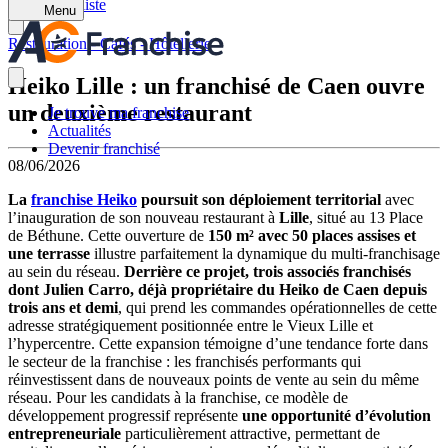
Retour à la liste
Menu
Restauration - Cafés - Hôtellerie
Heiko Lille : un franchisé de Caen ouvre
un deuxième restaurant
Je trouve ma franchise
Actualités
Devenir franchisé
08/06/2026
La
franchise Heiko
poursuit son déploiement territorial
avec
l’inauguration de son nouveau restaurant à
Lille
, situé au 13 Place
de Béthune. Cette ouverture de
150 m² avec 50 places assises et
une terrasse
illustre parfaitement la dynamique du multi-franchisage
au sein du réseau.
Derrière ce projet, trois associés franchisés
dont Julien Carro, déjà propriétaire du Heiko de Caen depuis
trois ans et demi
, qui prend les commandes opérationnelles de cette
adresse stratégiquement positionnée entre le Vieux Lille et
l’hypercentre. Cette expansion témoigne d’une tendance forte dans
le secteur de la franchise : les franchisés performants qui
réinvestissent dans de nouveaux points de vente au sein du même
réseau. Pour les candidats à la franchise, ce modèle de
développement progressif représente
une opportunité d’évolution
entrepreneuriale
particulièrement attractive, permettant de