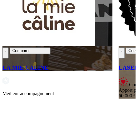
Comparer
Comp
LA MIE CALINE
LASER
Coup
Apport pe
Meilleur accompagnement
60 000 €