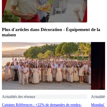
4,1
Apport personnel
100 000 €
Plus d'articles dans Décoration - Équipement de la
maison
Actualités des réseaux
Actualités
Cuisines Références : +22% de demandes de rendez-
Mondial Ti