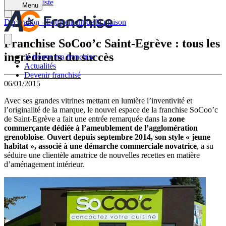
Retour à la liste
Menu
Décoration - Équipement de la maison
Franchise SoCoo’c Saint-Egrève : tous les
ingrédients du succès
Je trouve ma franchise
Actualités
Devenir franchisé
06/01/2015
Avec ses grandes vitrines mettant en lumière l’inventivité et
l’originalité de la marque, le nouvel espace de la franchise SoCoo’c
de Saint-Egrève a fait une entrée remarquée dans la
zone
commerçante dédiée à l’ameublement de l’agglomération
grenobloise
.
Ouvert depuis septembre 2014, son style « jeune
habitat », associé à une démarche commerciale novatrice
, a su
séduire une clientèle amatrice de nouvelles recettes en matière
d’aménagement intérieur.