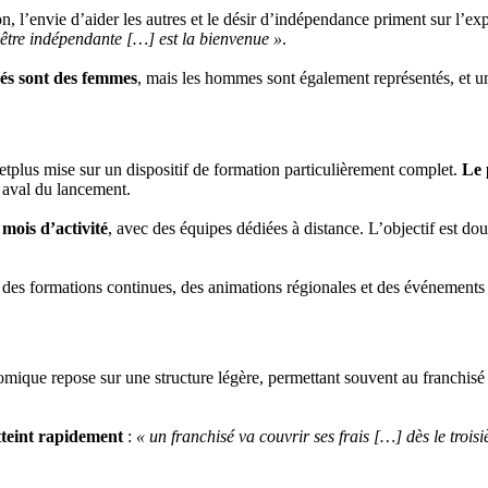
on, l’envie d’aider les autres et le désir d’indépendance priment sur l’ex
t être indépendante […] est la bienvenue »
.
sés sont des femmes
, mais les hommes sont également représentés, et u
tplus mise sur un dispositif de formation particulièrement complet.
Le 
 aval du lancement.
 mois d’activité
, avec des équipes dédiées à distance. L’objectif est doub
 des formations continues, des animations régionales et des événements fé
ique repose sur une structure légère, permettant souvent au franchisé de
atteint rapidement
:
« un franchisé va couvrir ses frais […] dès le troi