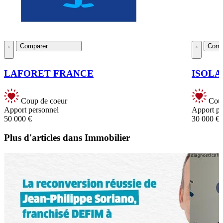
Comparer
Comp
LAFORET FRANCE
ISOLA
Coup de coeur
Coup
Apport personnel
Apport pe
50 000 €
30 000 €
Plus d'articles dans Immobilier