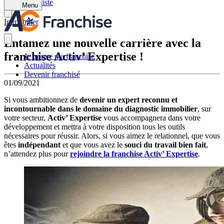
Retour à la liste
Menu
Immobilier
Entamez une nouvelle carrière avec la
franchise Activ’ Expertise !
Je trouve ma franchise
Actualités
Devenir franchisé
01/09/2021
Si vous ambitionnez de
devenir un expert reconnu et
incontournable dans le domaine du diagnostic immobilier
, sur
votre secteur,
Activ’ Expertise
vous accompagnera dans votre
développement et mettra à votre disposition tous les outils
nécessaires pour réussir. Alors, si vous aimez le relationnel, que vous
êtes
indépendant
et que vous avez le
souci du travail bien fait
,
n’attendez plus pour
rejoindre la franchise Activ’ Expertise
.