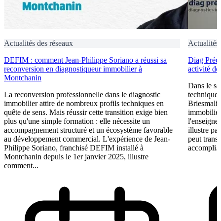
Actualités des réseaux
Actualités
DEFIM : comment Jean-Philippe Soriano a réussi sa
Diag Préci
reconversion en diagnostiqueur immobilier à
activité d
Montchanin
Dans le se
La reconversion professionnelle dans le diagnostic
technique n
immobilier attire de nombreux profils techniques en
Briesmalie
quête de sens. Mais réussir cette transition exige bien
immobilier
plus qu'une simple formation : elle nécessite un
l'enseigne
accompagnement structuré et un écosystème favorable
illustre p
au développement commercial. L'expérience de Jean-
peut trans
Philippe Soriano, franchisé DEFIM installé à
accompli. 
Montchanin depuis le 1er janvier 2025, illustre
comment...