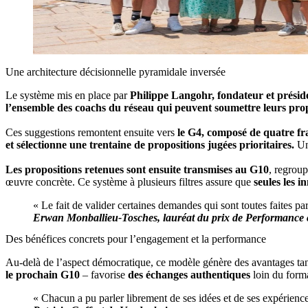
Une architecture décisionnelle pyramidale inversée
Le système mis en place par
Philippe Langohr, fondateur et préside
l’ensemble des coachs du réseau qui peuvent soumettre leurs prop
Ces suggestions remontent ensuite vers
le G4, composé de quatre fr
et sélectionne une trentaine de propositions jugées prioritaires.
Un
Les propositions retenues sont ensuite transmises au G10
, regroup
œuvre concrète. Ce système à plusieurs filtres assure que
seules les i
« Le fait de valider certaines demandes qui sont toutes faites pa
Erwan Monballieu-Tosches, lauréat du prix de Performanc
Des bénéfices concrets pour l’engagement et la performance
Au-delà de l’aspect démocratique, ce modèle génère des avantages tang
le prochain G10
– favorise
des échanges authentiques
loin du forma
« Chacun a pu parler librement de ses idées et de ses expérience