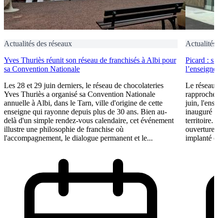
Actualités des réseaux
Actualités
Yves Thuriès réunit son réseau de franchisés à Albi pour
Picard : s
sa Convention Nationale
l’enseigne 
Les 28 et 29 juin derniers, le réseau de chocolateries
Le réseau 
Yves Thuriès a organisé sa Convention Nationale
rapproche 
annuelle à Albi, dans le Tarn, ville d'origine de cette
juin, l'ens
enseigne qui rayonne depuis plus de 30 ans. Bien au-
inauguré s
delà d'un simple rendez-vous calendaire, cet événement
territoire.
illustre une philosophie de franchise où
ouvertures
l'accompagnement, le dialogue permanent et le...
implanté e