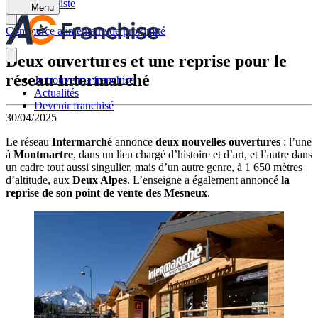
Retour à la liste
Menu
Commerce alimentaire de proximité
Deux ouvertures et une reprise pour le
réseau Intermarché
Je trouve ma franchise
Actualités
Devenir franchisé
30/04/2025
Le réseau
Intermarché
annonce
deux nouvelles ouvertures
: l’une
à
Montmartre
, dans un lieu chargé d’histoire et d’art, et l’autre dans
un cadre tout aussi singulier, mais d’un autre genre, à 1 650 mètres
d’altitude, aux
Deux Alpes
. L’enseigne a également annoncé
la
reprise de son point de vente des Mesneux
.