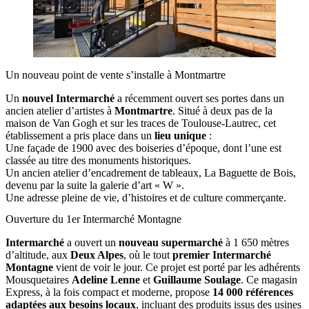
Un nouveau point de vente s’installe à Montmartre
Un
nouvel Intermarché
a récemment ouvert ses portes dans un
ancien atelier d’artistes à
Montmartre
. Situé à deux pas de la
maison de Van Gogh et sur les traces de Toulouse-Lautrec, cet
établissement a pris place dans un
lieu unique
:
Une façade de 1900 avec des boiseries d’époque, dont l’une est
classée au titre des monuments historiques.
Un ancien atelier d’encadrement de tableaux, La Baguette de Bois,
devenu par la suite la galerie d’art « W ».
Une adresse pleine de vie, d’histoires et de culture commerçante.
Ouverture du 1er Intermarché Montagne
Intermarché
a ouvert un
nouveau supermarché
à 1 650 mètres
d’altitude, aux
Deux Alpes
, où le tout
premier Intermarché
Montagne
vient de voir le jour. Ce projet est porté par les adhérents
Mousquetaires
Adeline Lenne
et
Guillaume Soulage
. Ce magasin
Express, à la fois compact et moderne, propose
14 000 références
adaptées aux besoins locaux
, incluant des produits issus des usines