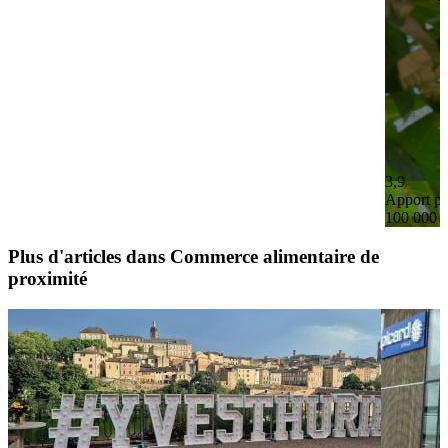
3,9
Apport pe
100 000 
Plus d'articles dans Commerce alimentaire de
proximité