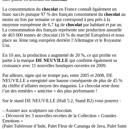
La consommation du
chocolat
en France connaît également un
franc succès puisque 97 % des français consomment du
chocolat
au
moins un fois par semaine ce qui correspond à peu près à la
moyenne européenne de 6,7 kg de
chocolat
par habitant et par an.
La consommation des français représente une production annuelle
de 403 000 tonnes de chocolat (16 % du marché Européen) et nous
place au 3ème rang européen derrière l’Allemagne et le Royaume
Uni.
En 10 ans, la production a augmenté de 20 %, ce qui profite en
partie à la marque
DE NEUVILLE
qui confirme également sa
croissance avec 11 nouvelles boutiques ouvertes en 2009.
Par ailleurs, signe qui ne trompe pas, entre 2005 et 2008, DE
NEUVILLE a enregistré une hausse conséquente de plus de 45 %
du chiffre d’affaires moyen des magasins. Le chocolat reste donc
l’un des remèdes « anticrise » des plus performants !
Sur le stand DE NEUVILLE (Hall 5.2, Stand B2) vous pourrez :
– Assister aux sculptures sur chocolats
– Découvrir les 3 nouvelles recettes de la Collection « Grandes
Emotions »
(Palet Tubéreuse d’Inde, Palet Fleur de Cananga de Java, Palet Saint