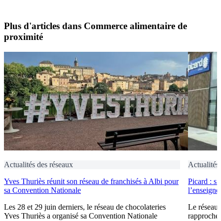
Plus d'articles dans Commerce alimentaire de
proximité
Actualités des réseaux
Actualités
Yves Thuriès réunit son réseau de franchisés à Albi pour
Picard : s
sa Convention Nationale
l’enseigne 
Les 28 et 29 juin derniers, le réseau de chocolateries
Le réseau 
Yves Thuriès a organisé sa Convention Nationale
rapproche 