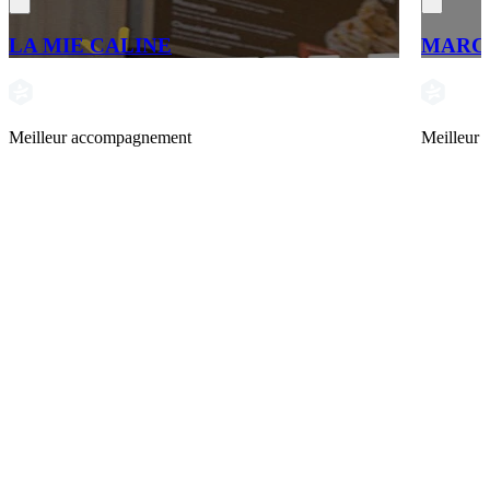
LA MIE CALINE
MARCH
Meilleur accompagnement
Meilleur 