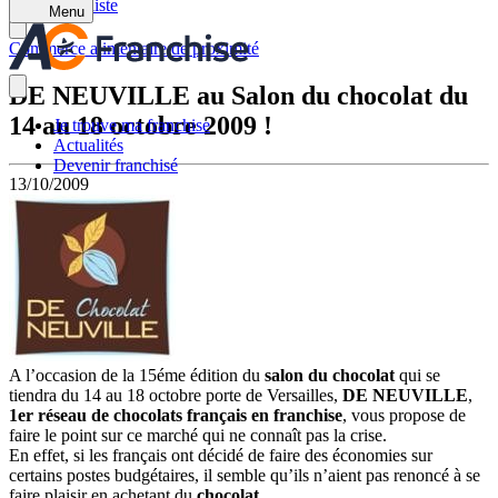
Retour à la liste
Menu
Commerce alimentaire de proximité
DE NEUVILLE au Salon du chocolat du
14 au 18 octobre 2009 !
Je trouve ma franchise
Actualités
Devenir franchisé
13/10/2009
A l’occasion de la 15éme édition du
salon du chocolat
qui se
tiendra du 14 au 18 octobre porte de Versailles,
DE NEUVILLE
,
1er réseau de chocolats français en franchise
, vous propose de
faire le point sur ce marché qui ne connaît pas la crise.
En effet, si les français ont décidé de faire des économies sur
certains postes budgétaires, il semble qu’ils n’aient pas renoncé à se
faire plaisir en achetant du
chocolat