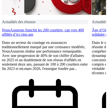
Actualités des réseaux
Actualités
NousAssurons franchit les 200 courtiers, cap vers 400
Âge d’Or S
affiliés d’ici cinq ans
solidaire 
Dans un secteur du courtage en assurances
Dans le se
traditionnellement marqué par une croissance modérée,
réussite d
NousAssurons réalise une performance remarquable.
compétence
Avec une progression de 40% de son chiffre d'affaires
dynamique 
en 2025 et un doublement de son réseau d'affiliés en
concurrent
seulement deux ans, passant de 100 à 200 courtiers entre
compris et 
fin 2023 et mi-mars 2026, l'enseigne fondée par...
véritable 
récentes du