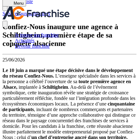
Retour à la liste
Menu
Services aux particuliers
Confiez-Nous inaugure une agence à
Schiltigheim, première étape de sa
Je trouve ma franchise
Actualités
conquête alsacienne
Devenir franchisé
25/06/2026
Le 10 juin a marqué une étape décisive dans le développement
du réseau Confiez-Nous.
L’enseigne spécialisée dans les services à
la personne a célébré l’ouverture de sa
toute première agence en
Alsace,
implantée à
Schiltigheim
. Au-delà de l’événement
symbolique, cette inauguration révèle une stratégie de croissance
particulièrement réfléchie, fondée sur l’intégration profonde dans les
écosystèmes économiques locaux. La présence d’une
cinquantaine
de participants
, incluant de nombreux commerçants et partenaires
du territoire, témoigne d’une approche collaborative qui distingue ce
réseau dans le paysage concurrentiel des franchises de services à
domicile. Pour les candidats à la franchise, cette réussite alsacienne
illustre parfaitement le modèle entrepreneurial proposé par Confiez-
Nous : celui d’
un chef d’entreprise ancré dans son territoire,